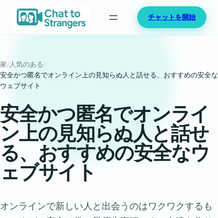
内
チャットを開始
容
を
ス
キ
家
/
人気のある
/
ッ
安全かつ匿名でオンライン上の見知らぬ人と話せる、おすすめの安全な
ウェブサイト
プ
安全かつ匿名でオンライ
ン上の見知らぬ人と話せ
る、おすすめの安全なウ
ェブサイト
オンラインで新しい人と出会うのはワクワクするも