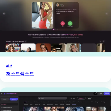
리뷰
저스트섹스트