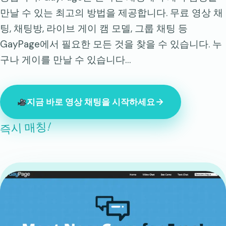
만날 수 있는 최고의 방법을 제공합니다. 무료 영상 채
팅, 채팅방, 라이브 게이 캠 모델, 그룹 채팅 등
GayPage에서 필요한 모든 것을 찾을 수 있습니다. 누
구나 게이를 만날 수 있습니다…
지금 바로 영상 채팅을 시작하세요
즉시 매칭!