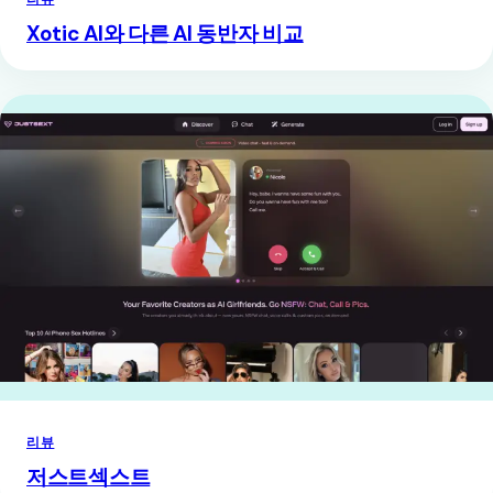
Xotic AI와 다른 AI 동반자 비교
리뷰
저스트섹스트