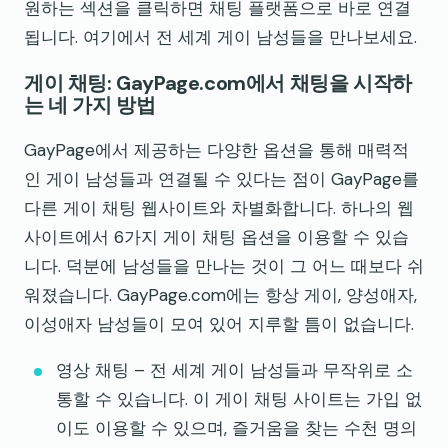
원하는 섹션을 클릭하면 채팅 플랫폼으로 바로 연결
됩니다. 여기에서 전 세계 게이 남성들을 만나보세요.
게이 채팅: GayPage.com에서 채팅을 시작하
는 네 가지 방법
GayPage에서 제공하는 다양한 옵션을 통해 매력적
인 게이 남성들과 연결될 수 있다는 점이 GayPage를
다른 게이 채팅 웹사이트와 차별화합니다. 하나의 웹
사이트에서 6가지 게이 채팅 옵션을 이용할 수 있습
니다. 덕분에 남성들을 만나는 것이 그 어느 때보다 쉬
워졌습니다. GayPage.com에는 항상 게이, 양성애자,
이성애자 남성들이 모여 있어 지루할 틈이 없습니다.
영상 채팅 – 전 세계 게이 남성들과 무작위로 소
통할 수 있습니다. 이 게이 채팅 사이트는 가입 없
이도 이용할 수 있으며, 즐거움을 찾는 수천 명의