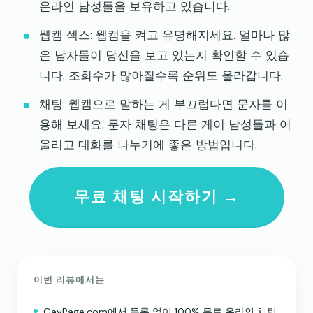
온라인 남성들을 보유하고 있습니다.
웹캠 섹스: 웹캠을 켜고 유명해지세요. 얼마나 많
은 남자들이 당신을 보고 있는지 확인할 수 있습
니다. 조회수가 많아질수록 순위도 올라갑니다.
채팅: 웹캠으로 말하는 게 부끄럽다면 문자를 이
용해 보세요. 문자 채팅은 다른 게이 남성들과 어
울리고 대화를 나누기에 좋은 방법입니다.
무료 채팅 시작하기 →
이번 리뷰에서는
GayPage.com에서 등록 없이 100% 무료 온라인 채팅