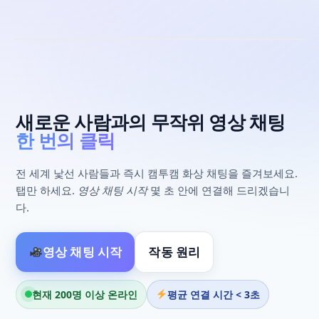
사
너
람
마이크 켜기
캠온
다음
랜덤 • 매치 #1
살다
새로운 사람과의 무작위 영상 채팅
한 번의 클릭
전 세계 낯선 사람들과 즉시 캠투캠 화상 채팅을 즐겨보세요.
탭만 하세요.
영상 채팅 시작
몇 초 안에 연결해 드리겠습니
다.
영상 채팅 시작
작동 원리
현재 200명 이상 온라인
평균 연결 시간 < 3초