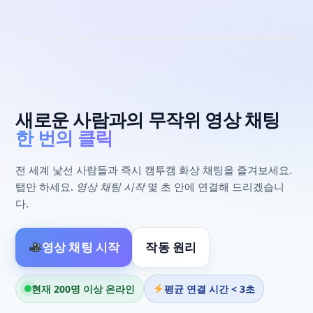
사
너
람
마이크 켜기
캠온
다음
랜덤 • 매치 #1
살다
새로운 사람과의 무작위 영상 채팅
한 번의 클릭
전 세계 낯선 사람들과 즉시 캠투캠 화상 채팅을 즐겨보세요.
탭만 하세요.
영상 채팅 시작
몇 초 안에 연결해 드리겠습니
다.
영상 채팅 시작
작동 원리
현재 200명 이상 온라인
평균 연결 시간 < 3초