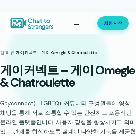
콘
채팅 시작
텐
츠
로
바
집
/
리뷰
/
게이커넥트 – 게이 Omegle & Chatroulette
로
게이커넥트 – 게이 Omegle
가
기
& Chatroulette
Gayconnect는 LGBTQ+ 커뮤니티 구성원들이 영상
채팅을 통해 서로 소통할 수 있는 안전하고 포용적인
온라인 플랫폼입니다. 사용자 경험을 향상시키고 의미
있는 관계를 형성하도록 설계된 다양한 기능을 제공합