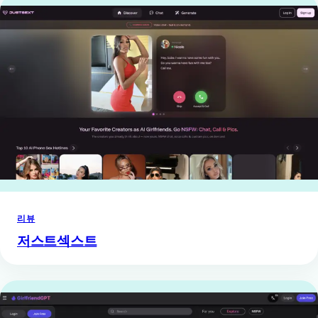
리뷰
저스트섹스트