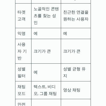
노골적인 콘텐
타겟
친근한 연결을
츠를 찾는 성
고객
원하는 사용자
인
익명
예
예
사용
자 기
크기가 큰
크기가 큰
반
성별
성별 균형 유
예
필터
지
채팅
텍스트, 비디
영상 채팅
모드
오, 그룹 채팅
안전