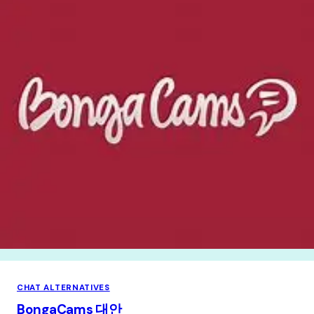
CHAT ALTERNATIVES
BongaCams 대안