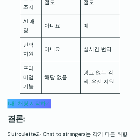
절도
절도
조치
AI 매
아니요
예
칭
번역
아니요
실시간 번역
지원
프리
광고 없는 검
미엄
해당 없음
색, 우선 지원
기능
1대1 채팅 시작하기
결론:
Slutroulette과 Chat to strangers는 각기 다른 취향