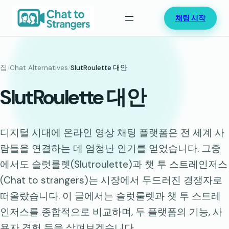
콘
채팅 시작
텐
츠
로
바
집
/
Chat Alternatives
/
SlutRoulette 대안
로
SlutRoulette 대안
가
기
디지털 시대에 온라인 영상 채팅 플랫폼은 전 세계 사
람들을 연결하는 데 엄청난 인기를 얻었습니다. 그중
에서도 슬럿룰렛(Slutroulette)과 챗 투 스트레인저스
(Chat to strangers)는 시장에서 두드러진 경쟁자로
떠올랐습니다. 이 글에서는 슬럿룰렛과 챗 투 스트레
인저스를 종합적으로 비교하며, 두 플랫폼의 기능, 사
용자 경험 등을 살펴보겠습니다.