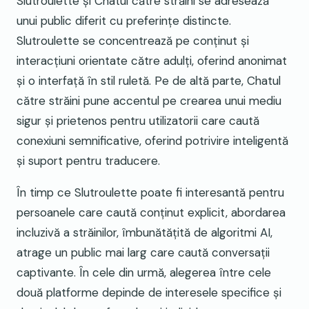
Slutroulette și Chatul către străini se adresează
unui public diferit cu preferințe distincte.
Slutroulette se concentrează pe conținut și
interacțiuni orientate către adulți, oferind anonimat
și o interfață în stil ruletă. Pe de altă parte, Chatul
către străini pune accentul pe crearea unui mediu
sigur și prietenos pentru utilizatorii care caută
conexiuni semnificative, oferind potrivire inteligentă
și suport pentru traducere.
În timp ce Slutroulette poate fi interesantă pentru
persoanele care caută conținut explicit, abordarea
incluzivă a străinilor, îmbunătățită de algoritmi AI,
atrage un public mai larg care caută conversații
captivante. În cele din urmă, alegerea între cele
două platforme depinde de interesele specifice și