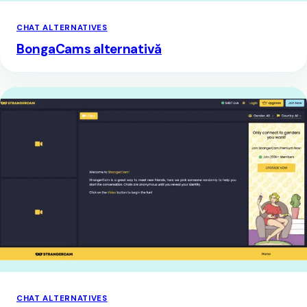
CHAT ALTERNATIVES
BongaCams alternativă
CHAT ALTERNATIVES