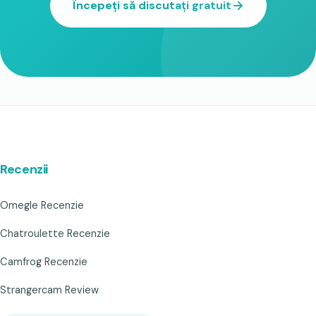
Începeți să discutați gratuit
Recenzii
Omegle Recenzie
Chatroulette Recenzie
Camfrog Recenzie
Strangercam Review