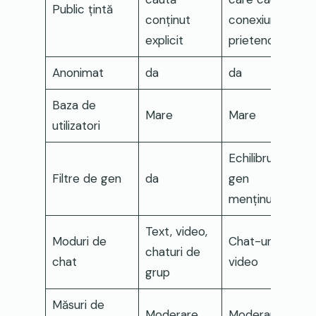
Public țintă
conținut
conexiuni
explicit
prietenoase
Anonimat
da
da
Baza de
Mare
Mare
utilizatori
Echilibrul de
Filtre de gen
da
gen
menținut
Text, video,
Moduri de
Chat-uri
chaturi de
chat
video
grup
Măsuri de
Moderare
Moderare