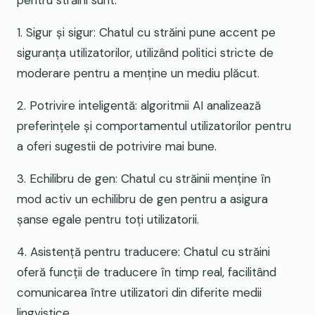
1. Sigur și sigur: Chatul cu străini pune accent pe
siguranța utilizatorilor, utilizând politici stricte de
moderare pentru a menține un mediu plăcut.
2. Potrivire inteligentă: algoritmii AI analizează
preferințele și comportamentul utilizatorilor pentru
a oferi sugestii de potrivire mai bune.
3. Echilibru de gen: Chatul cu străinii menține în
mod activ un echilibru de gen pentru a asigura
șanse egale pentru toți utilizatorii.
4. Asistență pentru traducere: Chatul cu străini
oferă funcții de traducere în timp real, facilitând
comunicarea între utilizatori din diferite medii
lingvistice.