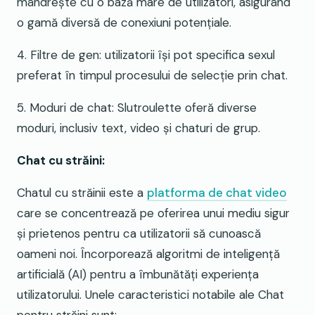
mândrește cu o bază mare de utilizatori, asigurând
o gamă diversă de conexiuni potențiale.
4. Filtre de gen: utilizatorii își pot specifica sexul
preferat în timpul procesului de selecție prin chat.
5. Moduri de chat: Slutroulette oferă diverse
moduri, inclusiv text, video și chaturi de grup.
Chat cu străini:
Chatul cu străinii este a
platforma de chat video
care se concentrează pe oferirea unui mediu sigur
și prietenos pentru ca utilizatorii să cunoască
oameni noi. Încorporează algoritmi de inteligență
artificială (AI) pentru a îmbunătăți experiența
utilizatorului. Unele caracteristici notabile ale Chat
pentru străini sunt: