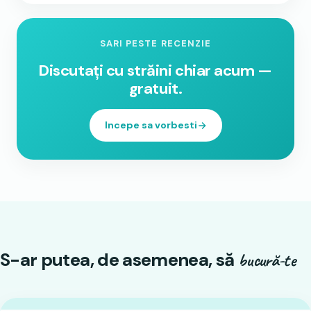
SARI PESTE RECENZIE
Discutați cu străini chiar acum —
gratuit.
Incepe sa vorbesti
S-ar putea, de asemenea, să
bucură-te