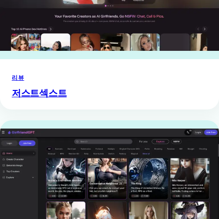
리뷰
저스트섹스트