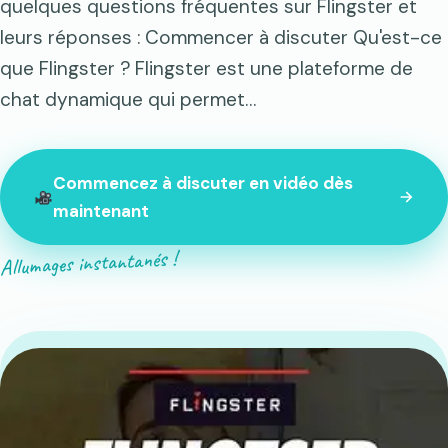
quelques questions fréquentes sur Flingster et
leurs réponses : Commencer à discuter Qu'est-ce
que Flingster ? Flingster est une plateforme de
chat dynamique qui permet…
Commencez à discuter en vidéo dès
maintenant
Allumages instantanés !