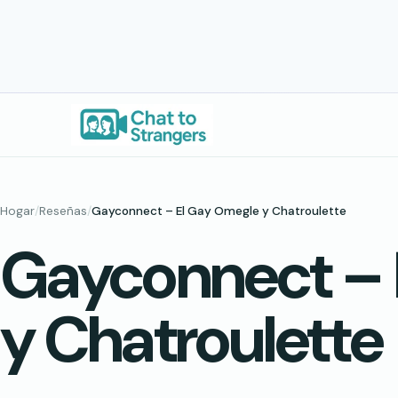
Saltar
al
contenido
Hogar
/
Reseñas
/
Gayconnect – El Gay Omegle y Chatroulette
Gayconnect – 
y Chatroulette