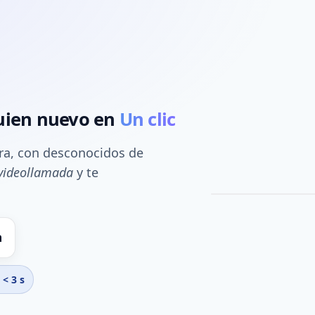
guien nuevo en
Un clic
ra, con desconocidos de
 videollamada
y te
Tú
Extraño
Micrófono encend
Aleatorio • C
a
< 3 s