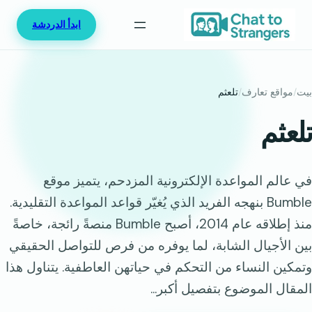
خطى
ابدأ الدردشة
لى
لمحتوى
بيت
/
مواقع تعارف
/
تلعثم
تلعثم
في عالم المواعدة الإلكترونية المزدحم، يتميز موقع
Bumble بنهجه الفريد الذي يُغيّر قواعد المواعدة التقليدية.
منذ إطلاقه عام 2014، أصبح Bumble منصةً رائجة، خاصةً
بين الأجيال الشابة، لما يوفره من فرص للتواصل الحقيقي
وتمكين النساء من التحكم في حياتهن العاطفية. يتناول هذا
المقال الموضوع بتفصيل أكبر...