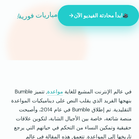
مباريات فورية!
ابدأ محادثة الفيديو الآن
847 شخصًا غريبًا متصلون بالإنترنت الآن
في عالم الإنترنت المشبع للغاية
مواعدة
, تتميز Bumble
بنهجها الفريد الذي يقلب النص على ديناميكيات المواعدة
التقليدية. تم إطلاق Bumble في عام 2014، وأصبحت
منصة شائعة، خاصة بين الأجيال الشابة، لتكوين علاقات
حقيقية وتمكين النساء من التحكم في حياتهم التي يرجع
تاريخها إلى المواعدة. تتعمق هذه المقالة في عالم