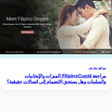
مواقع تعارف
مراجعة FilipinoCupid: الميزات والإيجابيات
والسلبيات وهل يستحق الانضمام إلى اتصالات حقيقية؟