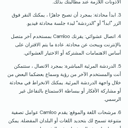
الأذونات اللازمة عند مطالبتك بذلك.
3. ابدأ محادثة: بمجرد أن تصبح جاهزًا ، يمكنك النقر فوق
الزر "ابدأ" أو "الدردشة" لبدء جلسة محادثة فيديو.
4. اتصال عشوائي: يقرنك Camloo بمستخدم آخر متصل
بالإنترنت ويبحث عن محادثة. عادة ما يتم الاقتران على
أساس الاهتمامات المشتركة أو الاختيار العشوائي.
5. الدردشة المرئية المباشرة: بمجرد الاتصال ، ستتمكن
أنت والمستخدم الآخر من رؤية وسماع بعضكما البعض من
خلال واجهة الدردشة المرئية. يمكنك الانخراط في محادثة
أو مشاركة الأفكار أو ببساطة الاستمتاع بالتفاعل غير
الرسمي.
6. مرشحات اللغة والموقع: يقدم Camloo عوامل تصفية
متنوعة تسمح لك بتحديد اللغات أو البلدان المفضلة. يمكن