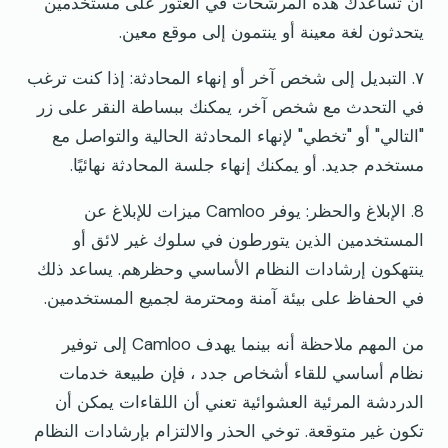
أن تساعدك هذه المرشحات في العثور على مستخدمين
يتحدثون لغة معينة أو ينتمون إلى موقع معين.
٧. التبديل إلى شخص آخر أو إنهاء المحادثة: إذا كنت ترغب
في التحدث مع شخص آخر، يمكنك ببساطة النقر على زر
"التالي" أو "تخطي" لإنهاء المحادثة الحالية والتواصل مع
مستخدم جديد. أو يمكنك إنهاء جلسة المحادثة نهائيًا.
8. الإبلاغ والحظر: يوفر Camloo ميزات للإبلاغ عن
المستخدمين الذين يتورطون في سلوك غير لائق أو
ينتهكون إرشادات النظام الأساسي وحظرهم. يساعد ذلك
في الحفاظ على بيئة آمنة ومحترمة لجميع المستخدمين.
من المهم ملاحظة أنه بينما يهدف Camloo إلى توفير
نظام أساسي للقاء أشخاص جدد ، فإن طبيعة خدمات
الدردشة المرئية العشوائية تعني أن اللقاءات يمكن أن
تكون غير متوقعة. توخي الحذر والالتزام بإرشادات النظام