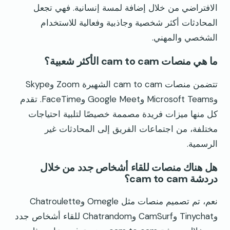
الافتراضي من خلال إضافة لمسة إنسانية. فهي تجعل
المحادثات أكثر شخصية وجاذبية وفعالية للاستخدام
الشخصي والمهني.
ما هي منصات cam to cam الأكثر شعبية؟
تتضمن منصات cam to cam الشهيرة Zoom وSkype
وMicrosoft Teams وGoogle Meet وFaceTime. تقدم
كل منها ميزات فريدة مصممة خصيصًا لتلبية احتياجات
مختلفة، من اجتماعات الفريق إلى المحادثات غير
الرسمية.
هل هناك منصات للقاء أشخاص جدد من خلال
دردشة cam to cam؟
نعم، تم تصميم منصات مثل Omegle وChatroulette
وTinychat وCamSurf وChatrandom للقاء أشخاص جدد