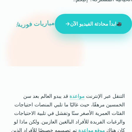
مباريات فورية!
ابدأ محادثة الفيديو الآن
847 شخصًا غريبًا متصلون بالإنترنت الآن
التنقل عبر الإنترنت
مواعدة
قد يبدو العالم بعد سن
الخمسين مرهقًا، حيث غالبًا ما تلبي المنصات احتياجات
الفئات العمرية الأصغر سنًا وتفشل في تلبية الاحتياجات
والرغبات الفريدة للأفراد البالغين العازبين. ولكن ماذا لو
كان هناك
موقع مواعدة
تم تصميمه خصيصًا للأفراد الذين