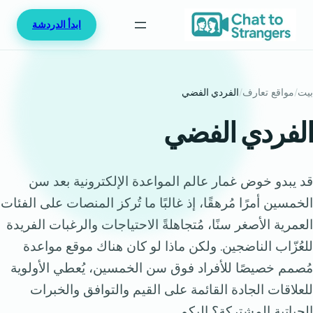
خطى
ابدأ الدردشة
لى
لمحتوى
بيت
/
مواقع تعارف
/
الفردي الفضي
الفردي الفضي
قد يبدو خوض غمار عالم المواعدة الإلكترونية بعد سن
الخمسين أمرًا مُرهقًا، إذ غالبًا ما تُركز المنصات على الفئات
العمرية الأصغر سنًا، مُتجاهلةً الاحتياجات والرغبات الفريدة
للعُزّاب الناضجين. ولكن ماذا لو كان هناك موقع مواعدة
مُصمم خصيصًا للأفراد فوق سن الخمسين، يُعطي الأولوية
للعلاقات الجادة القائمة على القيم والتوافق والخبرات
الحياتية المشتركة؟ إليكم...