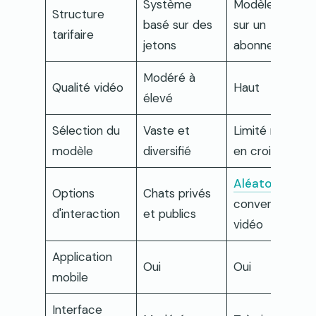
Système
Modèle basé
Structure
basé sur des
sur un
tarifaire
jetons
abonnement
Modéré à
Qualité vidéo
Haut
élevé
Sélection du
Vaste et
Limité mais
modèle
diversifié
en croissance
Aléatoire
Options
Chats privés
conversations
d'interaction
et publics
vidéo
Application
Oui
Oui
mobile
Interface