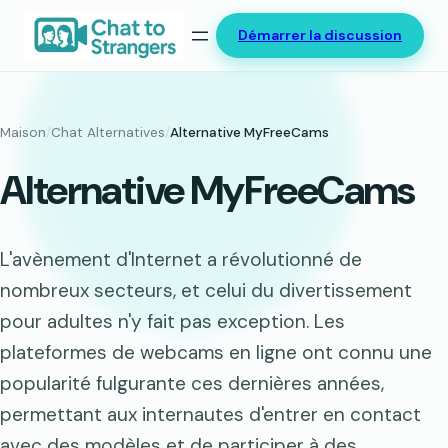
Aller
Démarrer la discussion
au
contenu
Maison
/
Chat Alternatives
/
Alternative MyFreeCams
Alternative MyFreeCams
L'avènement d'Internet a révolutionné de
nombreux secteurs, et celui du divertissement
pour adultes n'y fait pas exception. Les
plateformes de webcams en ligne ont connu une
popularité fulgurante ces dernières années,
permettant aux internautes d'entrer en contact
avec des modèles et de participer à des