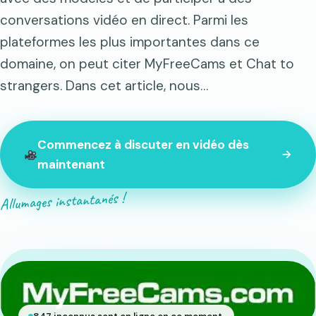
conversations vidéo en direct. Parmi les
plateformes les plus importantes dans ce
domaine, on peut citer MyFreeCams et Chat to
strangers. Dans cet article, nous…
Commencez à discuter en vidéo dès
maintenant
Allumages instantanés !