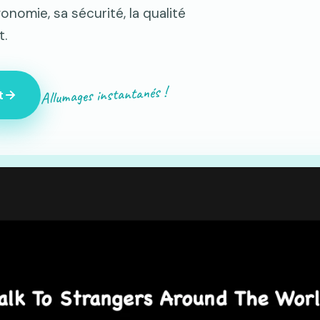
omie, sa sécurité, la qualité
t.
Allumages instantanés !
t