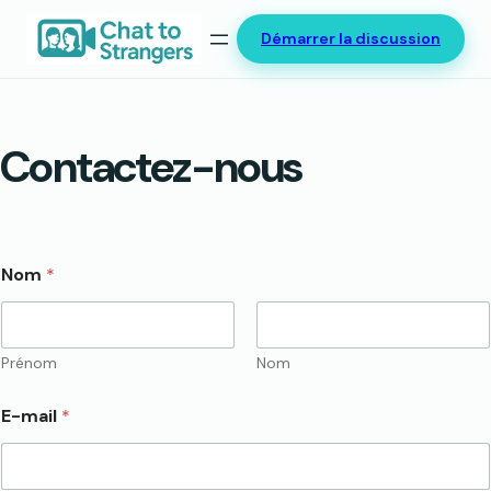
Aller
Démarrer la discussion
au
contenu
Contactez-nous
Nom
*
Prénom
Nom
E-mail
*