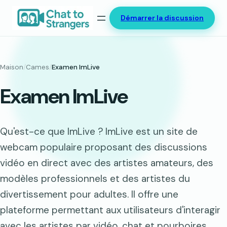
Aller
Démarrer la discussion
au
contenu
Maison
/
Cames
/
Examen ImLive
Examen ImLive
Qu'est-ce que ImLive ? ImLive est un site de
webcam populaire proposant des discussions
vidéo en direct avec des artistes amateurs, des
modèles professionnels et des artistes du
divertissement pour adultes. Il offre une
plateforme permettant aux utilisateurs d'interagir
avec les artistes par vidéo, chat et pourboires.