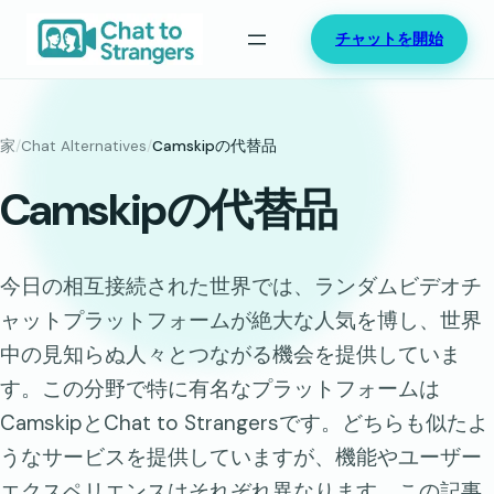
内
チャットを開始
容
を
ス
キ
家
/
Chat Alternatives
/
Camskipの代替品
ッ
Camskipの代替品
プ
今日の相互接続された世界では、ランダムビデオチ
ャットプラットフォームが絶大な人気を博し、世界
中の見知らぬ人々とつながる機会を提供していま
す。この分野で特に有名なプラットフォームは
CamskipとChat to Strangersです。どちらも似たよ
うなサービスを提供していますが、機能やユーザー
エクスペリエンスはそれぞれ異なります。この記事