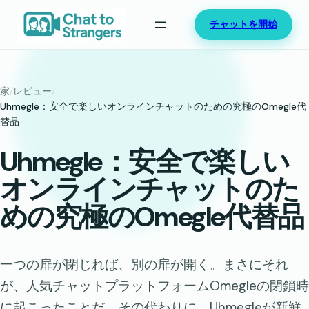
内
チャットを開始
容
を
ス
キ
家
/
レビュー
/
ッ
Uhmegle：安全で楽しいオンラインチャットのための究極のOmegle代
替品
プ
Uhmegle：安全で楽しい
オンラインチャットのた
めの究極のOmegle代替品
一つの扉が閉じれば、別の扉が開く。まさにそれ
が、人気チャットプラットフォームOmegleの閉鎖時
に起こったことだ。その代わりに、Uhmegleが新鮮