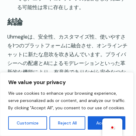
る可能性は常に存在します。
結論
Uhmegleは、安全性、カスタマイズ性、使いやすさ
を1つのプラットフォームに融合させ、オンラインチ
ャットに新たな息吹を吹き込んでいます。プライバ
シーへの配慮とAIによるモデレーションといった革
新的な機能により、有意義でありながら安全なつな
がりを求めるユーザーにとって魅力的な選択肢とな
We value your privacy
っています。
We use cookies to enhance your browsing experience,
serve personalized ads or content, and analyze our traffic.
Uhmegleは成長の余地こそありますが、Omegleのよ
By clicking "Accept All", you consent to our use of cookies.
うな即興性に欠ける人にとって、信頼できる現代的
な代替手段として際立っています。気軽にチャット
Customize
Reject All
Accept All
したい場合でも、世界中の人々と共通の興味を探り