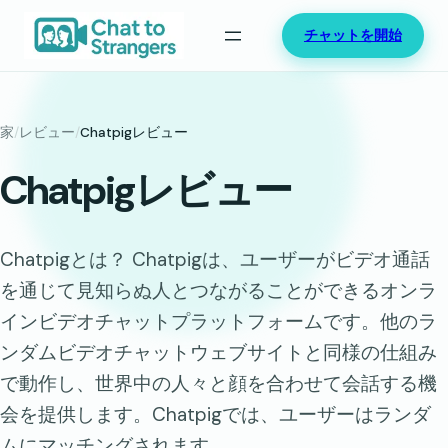
内
チャットを開始
容
を
ス
キ
家
/
レビュー
/
Chatpigレビュー
ッ
Chatpigレビュー
プ
Chatpigとは？ Chatpigは、ユーザーがビデオ通話
を通じて見知らぬ人とつながることができるオンラ
インビデオチャットプラットフォームです。他のラ
ンダムビデオチャットウェブサイトと同様の仕組み
で動作し、世界中の人々と顔を合わせて会話する機
会を提供します。Chatpigでは、ユーザーはランダ
ムにマッチングされます…