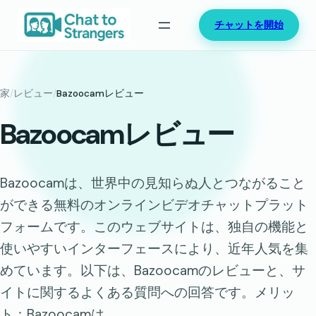
内
チャットを開始
容
を
ス
キ
家
/
レビュー
/
Bazoocamレビュー
ッ
Bazoocamレビュー
プ
Bazoocamは、世界中の見知らぬ人とつながること
ができる無料のオンラインビデオチャットプラット
フォームです。このウェブサイトは、独自の機能と
使いやすいインターフェースにより、近年人気を集
めています。以下は、Bazoocamのレビューと、サ
イトに関するよくある質問への回答です。メリッ
ト：Bazoocamは…