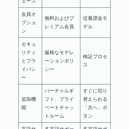
ェース
会員オ
無料およびプ
従量課金モ
プショ
レミアム会員
デル
ン
セキュ
リティ
厳格なモデレ
検証プロセ
とプラ
ーションポリ
ス
イバシ
シー
ー
バーチャルギ
すぐに切り
追加機
フト、プライ
替えられる
能
ベートチャッ
「次へ」ボ
トルーム
タン
言語サ
多言語サポー
多言語サポ