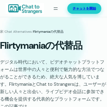
内
チャットを開始
容
を
ス
キ
家
/
Chat Alternatives
/
Flirtymaniaの代替品
ッ
Flirtymaniaの代替品
プ
デジタル時代において、ビデオチャットプラットフ
ォームは世界中の人々と便利で魅力的な方法でつな
がることができるため、絶大な人気を博していま
す。FlirtymaniaとChat to Strangersは、ユーザーが
新しい人々と出会い、ライブビデオ会話に参加でき
る機会を提供する代表的なプラットフォームです。
この記事では…