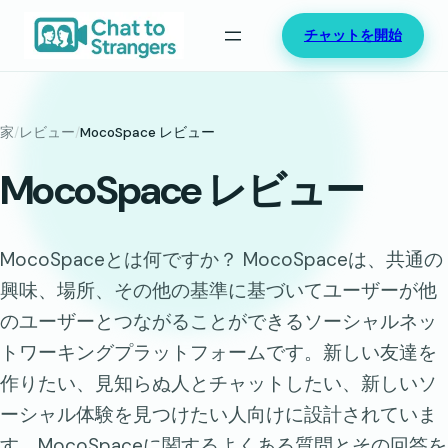
内
チャットを開始
容
を
ス
キ
家
/
レビュー
/
MocoSpace レビュー
ッ
MocoSpace レビュー
プ
MocoSpaceとは何ですか？ MocoSpaceは、共通の
興味、場所、その他の基準に基づいてユーザーが他
のユーザーとつながることができるソーシャルネッ
トワーキングプラットフォームです。新しい友達を
作りたい、見知らぬ人とチャットしたい、新しいソ
ーシャル体験を見つけたい人向けに設計されていま
す。MocoSpaceに関するよくある質問とその回答を