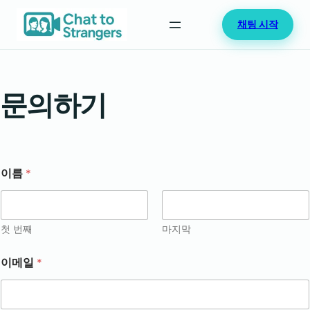
콘
채팅 시작
텐
츠
로
바
문의하기
로
가
기
이름
*
첫 번째
마지막
이메일
*