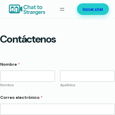
Saltar
Iniciar chat
al
contenido
Contáctenos
Nombre
*
Nombre
Apellidos
o
Correo electrónico
*
N
o
m
b