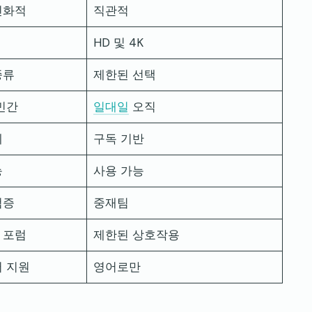
친화적
직관적
HD 및 4K
종류
제한된 선택
 민간
일대일
오직
제
구독 기반
능
사용 가능
검증
중재팀
 포럼
제한된 상호작용
어 지원
영어로만