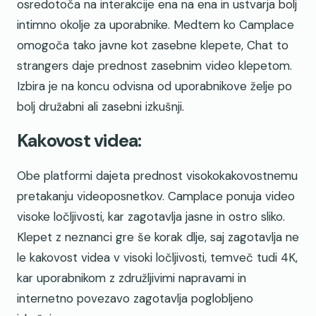
osredotoča na interakcije ena na ena in ustvarja bolj
intimno okolje za uporabnike. Medtem ko Camplace
omogoča tako javne kot zasebne klepete, Chat to
strangers daje prednost zasebnim video klepetom.
Izbira je na koncu odvisna od uporabnikove želje po
bolj družabni ali zasebni izkušnji.
Kakovost videa:
Obe platformi dajeta prednost visokokakovostnemu
pretakanju videoposnetkov. Camplace ponuja video
visoke ločljivosti, kar zagotavlja jasne in ostro sliko.
Klepet z neznanci gre še korak dlje, saj zagotavlja ne
le kakovost videa v visoki ločljivosti, temveč tudi 4K,
kar uporabnikom z združljivimi napravami in
internetno povezavo zagotavlja poglobljeno