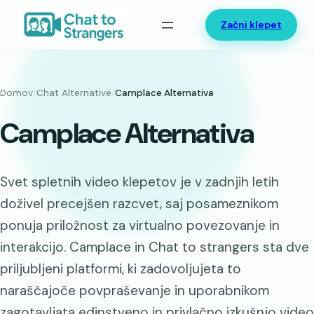
Preskoči
Začni klepet
na
vsebino
Domov
/
Chat Alternative
/
Camplace Alternativa
Camplace Alternativa
Svet spletnih video klepetov je v zadnjih letih
doživel precejšen razcvet, saj posameznikom
ponuja priložnost za virtualno povezovanje in
interakcijo. Camplace in Chat to strangers sta dve
priljubljeni platformi, ki zadovoljujeta to
naraščajoče povpraševanje in uporabnikom
zagotavljata edinstveno in privlačno izkušnjo video