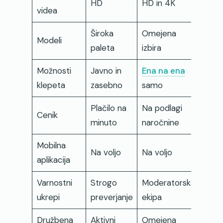
HD
HD in 4K
videa
Široka
Omejena
Modeli
paleta
izbira
Možnosti
Javno in
Ena na ena
klepeta
zasebno
samo
Plačilo na
Na podlagi
Cenik
minuto
naročnine
Mobilna
Na voljo
Na voljo
aplikacija
Varnostni
Strogo
Moderatorska
ukrepi
preverjanje
ekipa
Družbena
Aktivni
Omejena