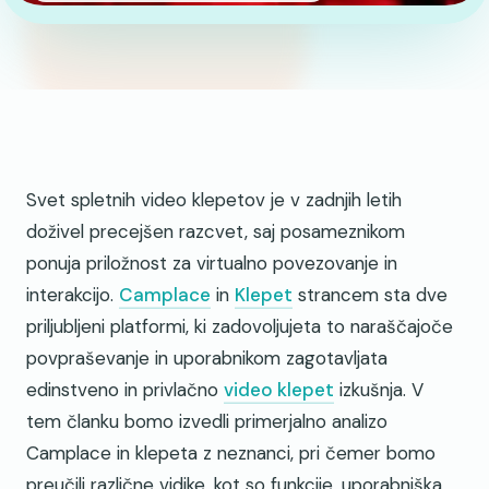
Svet spletnih video klepetov je v zadnjih letih
doživel precejšen razcvet, saj posameznikom
ponuja priložnost za virtualno povezovanje in
interakcijo.
Camplace
in
Klepet
strancem sta dve
priljubljeni platformi, ki zadovoljujeta to naraščajoče
povpraševanje in uporabnikom zagotavljata
edinstveno in privlačno
video klepet
izkušnja. V
tem članku bomo izvedli primerjalno analizo
Camplace in klepeta z neznanci, pri čemer bomo
preučili različne vidike, kot so funkcije, uporabniška