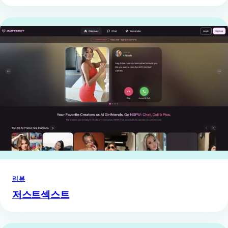
리뷰
저스트섹스트