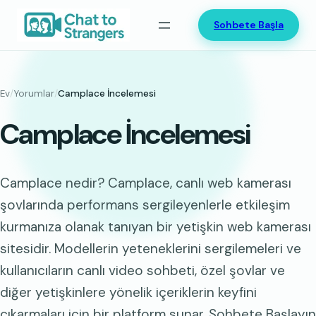
İçeriğe
Sohbete Başla
geç
Ev
/
Yorumlar
/
Camplace İncelemesi
Camplace İncelemesi
Camplace nedir? Camplace, canlı web kamerası
şovlarında performans sergileyenlerle etkileşim
kurmanıza olanak tanıyan bir yetişkin web kamerası
sitesidir. Modellerin yeteneklerini sergilemeleri ve
kullanıcıların canlı video sohbeti, özel şovlar ve
diğer yetişkinlere yönelik içeriklerin keyfini
çıkarmaları için bir platform sunar. Sohbete Başlayın