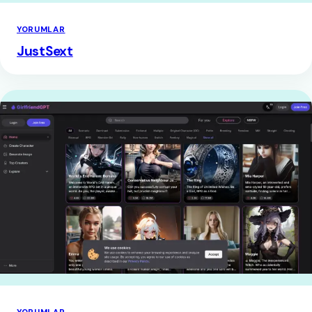
YORUMLAR
JustSext