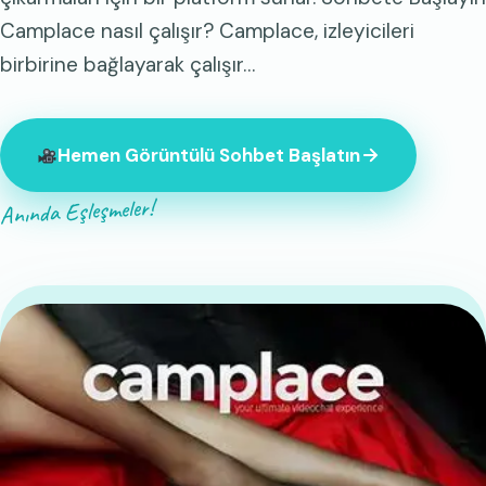
Camplace nasıl çalışır? Camplace, izleyicileri
birbirine bağlayarak çalışır…
Hemen Görüntülü Sohbet Başlatın
Anında Eşleşmeler!