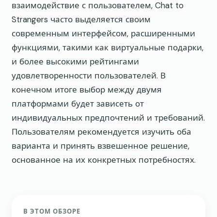
взаимодействие с пользователем, Chat to
Strangers часто выделяется своим
современным интерфейсом, расширенными
функциями, такими как виртуальные подарки,
и более высокими рейтингами
удовлетворенности пользователей. В
конечном итоге выбор между двумя
платформами будет зависеть от
индивидуальных предпочтений и требований.
Пользователям рекомендуется изучить оба
варианта и принять взвешенное решение,
основанное на их конкретных потребностях.
В ЭТОМ ОБЗОРЕ