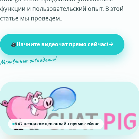
функции и пользовательский опыт. В этой
статье мы проведем…
Начните видеочат прямо сейчас!
Мгновенные совпадения!
847 незнакомцев онлайн прямо сейчас