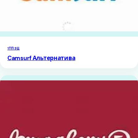
1ТП3Ц
Camsurf Альтернатива