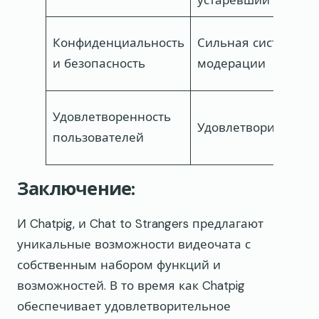
Конфиденциальность
Сильная система
и безопасность
модерации
Удовлетворенность
Удовлетворительно
пользователей
Заключение:
И Chatpig, и Chat to Strangers предлагают
уникальные возможности видеочата с
собственным набором функций и
возможностей. В то время как Chatpig
обеспечивает удовлетворительное