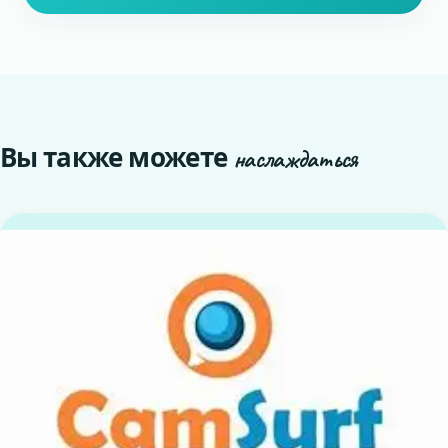
Вы также можете
наслаждаться