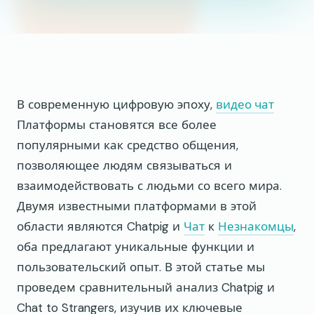
В современную цифровую эпоху,
видео чат
Платформы становятся все более
популярными как средство общения,
позволяющее людям связываться и
взаимодействовать с людьми со всего мира.
Двумя известными платформами в этой
области являются Chatpig и
Чат
к
Незнакомцы
,
оба предлагают уникальные функции и
пользовательский опыт. В этой статье мы
проведем сравнительный анализ Chatpig и
Chat to Strangers, изучив их ключевые