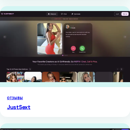
ОТЗЫВЫ
JustSext