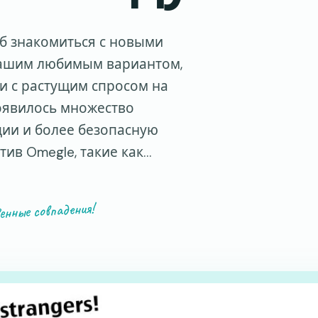
об знакомиться с новыми
вашим любимым вариантом,
зи с растущим спросом на
оявилось множество
ии и более безопасную
тив Omegle, такие как…
енные совпадения!