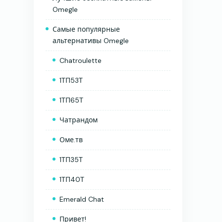
Omegle
Самые популярные
альтернативы Omegle
Chatroulette
1ТП53Т
1ТП65Т
Чатрандом
Оме.тв
1ТП35Т
1ТП40Т
Emerald Chat
Привет!