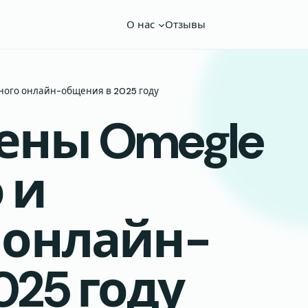
О нас
Отзывы
ного онлайн-общения в 2025 году
ены Omegle
 и
 онлайн-
025 году