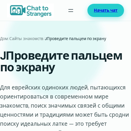
Перейти
Начать чат
к
содержимому
Дом
/
Сайты знакомств
/
JПроведите пальцем по экрану
JПроведите пальцем
по экрану
Для еврейских одиноких людей, пытающихся
ориентироваться в современном мире
знакомств, поиск значимых связей с общими
ценностями и традициями может быть сродни
поиску идеальных латке — это требует