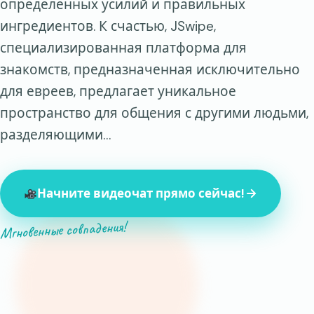
определенных усилий и правильных
ингредиентов. К счастью, JSwipe,
специализированная платформа для
знакомств, предназначенная исключительно
для евреев, предлагает уникальное
пространство для общения с другими людьми,
разделяющими…
Начните видеочат прямо сейчас!
Мгновенные совпадения!
847 незнакомцев онлайн прямо сейчас