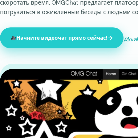
скоротать время, OMGChat предлагает платфор
погрузиться в оживленные беседы с людьми со
Мгнов
Начните видеочат прямо сейчас!