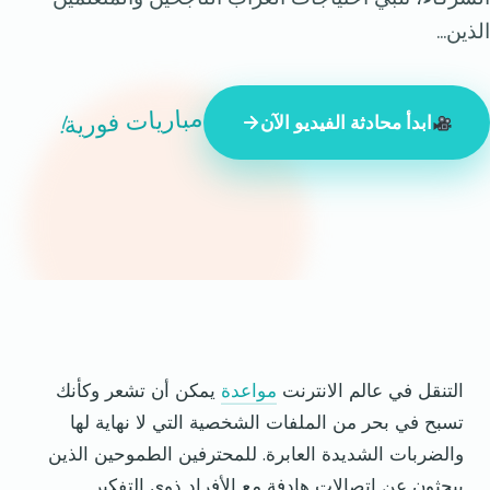
الذين...
مباريات فورية!
ابدأ محادثة الفيديو الآن
847 شخصًا غريبًا متصلون بالإنترنت الآن
التنقل في عالم الانترنت
مواعدة
يمكن أن تشعر وكأنك
تسبح في بحر من الملفات الشخصية التي لا نهاية لها
والضربات الشديدة العابرة. للمحترفين الطموحين الذين
يبحثون عن اتصالات هادفة مع الأفراد ذوي التفكير