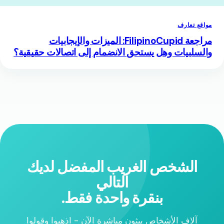
مواقع تعارف
مراجعة FilipinoCupid: الميزات والإيجابيات
والسلبيات وهل يستحق الانضمام إلى اتصالات حقيقية؟
الشخص الغريب المفضل لديك
التالي
بنقرة واحدة فقط.
آلاف الأشخاص يبثون مباشرة الآن - اذهبوا وقولوا