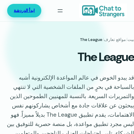
خطى
ابدأ الدردشة
لى
لمحتوى
بيت
/
مواقع تعارف
/
The League
The League
قد يبدو الخوض في عالم المواعدة الإلكترونية أشبه
بالسباحة في بحرٍ من الملفات الشخصية التي لا تنتهي
والتمريرات السريعة. بالنسبة للمهنيين الطموحين الذين
يبحثون عن علاقات جادة مع أشخاص يشاركونهم نفس
الاهتمامات، يقدم تطبيق The League بديلاً مميزاً. فهو
ليس مجرد تطبيق مواعدة، بل منصة حصرية للتوفيق بين
الشركاء، تلبي احتياجات العزاب الناجحين والمتعلمين