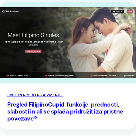
SPLETNA MESTA ZA ZMENKE
Pregled FilipinoCupid: funkcije, prednosti,
slabosti in ali se splača pridružiti za pristne
povezave?