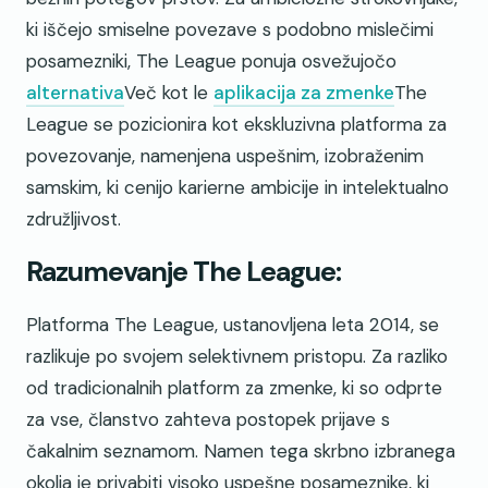
ki iščejo smiselne povezave s podobno mislečimi
posamezniki, The League ponuja osvežujočo
alternativa
Več kot le
aplikacija za zmenke
The
League se pozicionira kot ekskluzivna platforma za
povezovanje, namenjena uspešnim, izobraženim
samskim, ki cenijo karierne ambicije in intelektualno
združljivost.
Razumevanje The League:
Platforma The League, ustanovljena leta 2014, se
razlikuje po svojem selektivnem pristopu. Za razliko
od tradicionalnih platform za zmenke, ki so odprte
za vse, članstvo zahteva postopek prijave s
čakalnim seznamom. Namen tega skrbno izbranega
okolja je privabiti visoko uspešne posameznike, ki