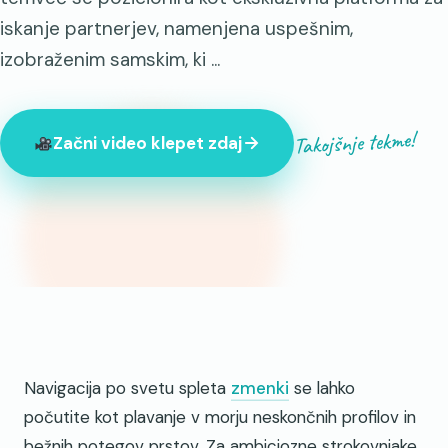
iskanje partnerjev, namenjena uspešnim,
izobraženim samskim, ki ...
Takojšnje tekme!
Začni video klepet zdaj
Trenutno je na spletu 847 neznancev
Navigacija po svetu spleta
zmenki
se lahko
počutite kot plavanje v morju neskončnih profilov in
bežnih potegov prstov. Za ambiciozne strokovnjake,