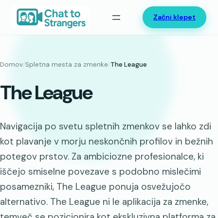
Preskoči
Začni klepet
na
vsebino
Domov
/
Spletna mesta za zmenke
/
The League
The League
Navigacija po svetu spletnih zmenkov se lahko zdi
kot plavanje v morju neskončnih profilov in bežnih
potegov prstov. Za ambiciozne profesionalce, ki
iščejo smiselne povezave s podobno mislečimi
posamezniki, The League ponuja osvežujočo
alternativo. The League ni le aplikacija za zmenke,
temveč se pozicionira kot ekskluzivna platforma za