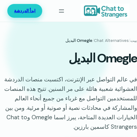
خطى
ابدأ الدردشة
لى
لمحتوى
بيت
/
Chat Alternatives
/
Omegle البديل
Omegle البديل
في عالم التواصل عبر الإنترنت، اكتسبت منصات الدردشة
العشوائية شعبية هائلة على مر السنين. تتيح هذه المنصات
للمستخدمين التواصل مع غرباء من جميع أنحاء العالم
والمشاركة في محادثات نصية أو صوتية أو مرئية. ومن بين
الخيارات العديدة المتاحة، يبرز اسما Omegle وChat to
Strangers كاسمين بارزين.