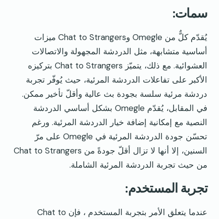
سمات:
يُقدّم كلٌّ من Omegle وChat to Strangers ميزات
أساسية متشابهة، مثل الدردشة المجهولة والاتصالات
العشوائية. مع ذلك، يتميّز Chat to Strangers بتركيزه
الأكبر على تفاعلات الدردشة المرئية، حيث يُوفّر تجربة
دردشة مرئية سلسة بجودة بث عالية وأقلّ تأخير ممكن.
في المقابل، يُقدّم Omegle بشكل أساسي الدردشة
النصية مع إمكانية إضافة خيار الدردشة المرئية. ورغم
تحسّن جودة الدردشة المرئية في Omegle على مرّ
السنين، إلا أنها لا تزال أقلّ جودةً من Chat to Strangers
من حيث تجربة الدردشة المرئية الشاملة.
تجربة المستخدم:
عندما يتعلق الأمر بتجربة المستخدم ، فإن Chat to