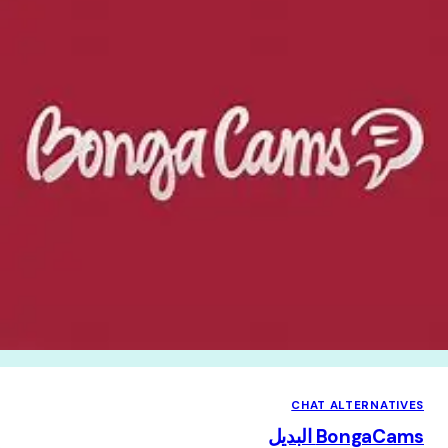
CHAT ALTERNATIVES
BongaCams البديل