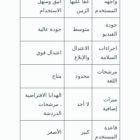
واجهه
عفا عليها
أنيق وسهل
المستخدم
الزمن
الاستخدام
جودة
متوسط
جودة عالية
الفيديو
اجراءات
الاعتدال
اعتدال قوي
السلامة
والإبلاغ
مرشحات
محدود
متاح
اللغة
الهدايا الافتراضية
ميزات
لا أحد
، مرشحات
إضافية
الدردشة
قاعدة
كبير
الأصغر
المستخدم