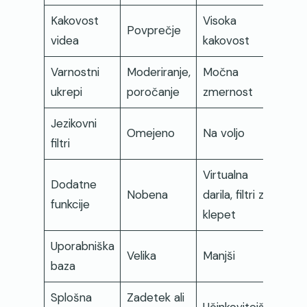
Kakovost
Visoka
Povprečje
videa
kakovost
Varnostni
Moderiranje,
Močna
ukrepi
poročanje
zmernost
Jezikovni
Omejeno
Na voljo
filtri
Virtualna
Dodatne
Nobena
darila, filtri za
funkcije
klepet
Uporabniška
Velika
Manjši
baza
Splošna
Zadetek ali