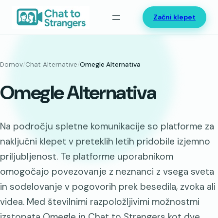
Preskoči
Začni klepet
na
vsebino
Domov
/
Chat Alternative
/
Omegle Alternativa
Omegle Alternativa
Na področju spletne komunikacije so platforme za
naključni klepet v preteklih letih pridobile izjemno
priljubljenost. Te platforme uporabnikom
omogočajo povezovanje z neznanci z vsega sveta
in sodelovanje v pogovorih prek besedila, zvoka ali
videa. Med številnimi razpoložljivimi možnostmi
izstopata Omegle in Chat to Strangers kot dve