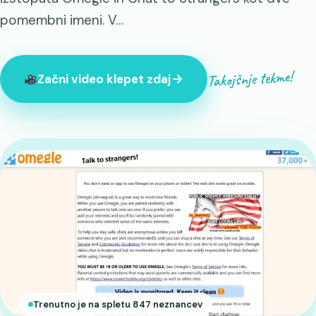
pomembni imeni. V…
Takojšnje tekme!
Začni video klepet zdaj
Trenutno je na spletu 847 neznancev