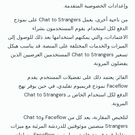
وإعدادات الخصوصية المتقدمة.
من ناحية أخرى، يعمل Chat to Strangers على نموذج
الدفع لكل استخدام. يقوم المستخدمون بشراء
الاعتمادات، والتي يمكنهم استخدامها بعد ذلك للوصول إلى
الميزات والخدمات المختلفة على المنصة. قد يناسب هيكل
تسعير Chat to Strangers المستخدمين العرضيين الذين
يفضلون المرونة.
الفائز: يعتمد ذلك على تفضيلات المستخدم. يقدم
Faceflow نموذج فريميوم تقليدي، في حين يوفر نهج
الدفع لكل استخدام الخاص بـ Chat to Strangers
المرونة.
لتلخيص المقارنة، يعد كل من Faceflow وChat to
Strangers منصتين موثوقتين للدردشة المرئية مع ميزات
ونقاط قوة فريدة خاصة بهما. يتميز Faceflow ببساطته