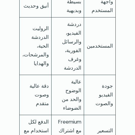
واجهة
بسيطة
أنيق وحديث
المستخدم
وبديهية
دردشة
الروليت
الفيديو،
الدردشة
والرسائل
المستخدمين
الحية،
الفورية،
والمرشحات،
وغرف
والهدايا
الدردشة
عالية
جودة
دقة عالية
الوضوح
الفيديو
وصوت
والحد من
والصوت
متقدم
الضوضاء
Freemium
الدفع لكل
التسعير
مع اشتراك
استخدام مع