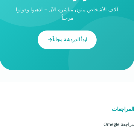
آلاف الأشخاص يبثون مباشرة الآن - اذهبوا وقولوا
مرحباً.
ابدأ الدردشة مجاناً
المراجعات
مراجعة Omegle