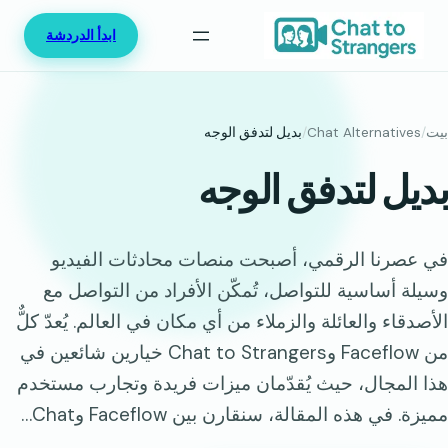
خطى
ابدأ الدردشة
لى
لمحتوى
بيت
/
Chat Alternatives
/
بديل لتدفق الوجه
بديل لتدفق الوجه
في عصرنا الرقمي، أصبحت منصات محادثات الفيديو
وسيلة أساسية للتواصل، تُمكّن الأفراد من التواصل مع
الأصدقاء والعائلة والزملاء من أي مكان في العالم. يُعدّ كلٌّ
من Faceflow وChat to Strangers خيارين شائعين في
هذا المجال، حيث يُقدّمان ميزات فريدة وتجارب مستخدم
مميزة. في هذه المقالة، سنقارن بين Faceflow وChat…