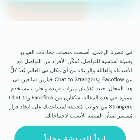
في عصرنا الرقمي، أصبحت منصات محادثات الفيديو
وسيلة أساسية للتواصل، تُمكّن الأفراد من التواصل مع
الأصدقاء والعائلة والزملاء من أي مكان في العالم. يُعدّ كلٌّ
من Faceflow وChat to Strangers خيارين شائعين في
هذا المجال، حيث يُقدّمان ميزات فريدة وتجارب مستخدم
مميزة. في هذه المقالة، سنُقارن بين Faceflow وChat to
Strangers من جوانب مُختلفة لمساعدتك على اتخاذ قرار
مُستنير بشأن المنصة الأنسب لاحتياجاتك.
ابدأ الدردشة مجاناً →