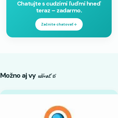
Chatujte s cudzími ľuďmi hneď
teraz – zadarmo.
Začnite chatovať
Možno aj vy
užívať si