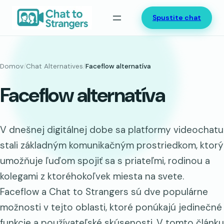
Prejsť
Spustite chat
na
obsah
Domov
/
Chat Alternatives
/
Faceflow alternatíva
Faceflow alternatíva
V dnešnej digitálnej dobe sa platformy videochatu
stali základným komunikačným prostriedkom, ktorý
umožňuje ľuďom spojiť sa s priateľmi, rodinou a
kolegami z ktoréhokoľvek miesta na svete.
Faceflow a Chat to Strangers sú dve populárne
možnosti v tejto oblasti, ktoré ponúkajú jedinečné
funkcie a používateľské skúsenosti. V tomto článku