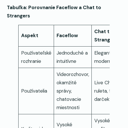
Tabuľka: Porovnanie Faceflow a Chat to
Strangers
Chat to
Aspekt
Faceflow
Strangers
Používateľské
Jednoduché a
Elegantné a
rozhranie
intuitívne
moderné
Videorozhovor,
okamžité
Live Chat
Používatelia
správy,
ruleta, filtre,
chatovacie
darčeky
miestnosti
Vysoké
Vysoké