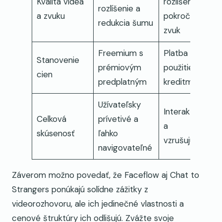
Kvalita videa
rozlíšenie a
rozlíšenie a
a zvuku
pokročilý
redukcia šumu
zvuk
Freemium s
Platba za
Stanovenie
prémiovým
použitie s
cien
predplatným
kreditmi
Užívateľsky
Interaktívne
Celková
prívetivé a
a
skúsenosť
ľahko
vzrušujúce
navigovateľné
Záverom možno povedať, že Faceflow aj Chat to
Strangers ponúkajú solídne zážitky z
videorozhovoru, ale ich jedinečné vlastnosti a
cenové štruktúry ich odlišujú. Zvážte svoje