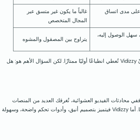
على مدى اتساق
غالباً ما يكون غير متسق عبر
المجال المتخصص
سهل الوصول إليه،
يتراوح بين المصقول والمشوه
إذا كنت تُقدّر سهولة الاستخدام والتصميم البسيط، فإنّ Vidizzy تُعطي انطباعًا أوليًا ممتازًا. لكن السؤال الأهم هو: هل
ليس عيباً. ففي محادثات الفيديو العشوائية، تُغرقك العديد من المنصات
بالميزات الإضافية دون الاهتمام بتجربة المحادثة نفسها. أما Vidizzy فيتميز بتصميم أنيق، وأدوات تحكم واضحة، وسهولة