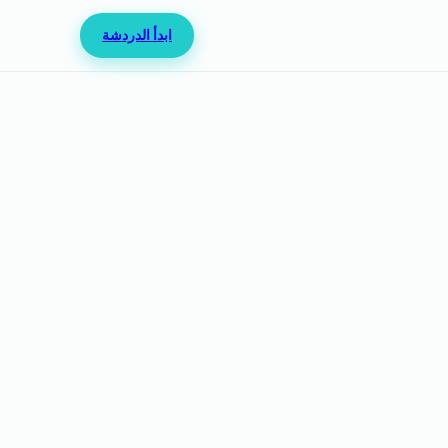
ابدأ الدردشة