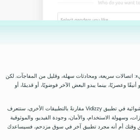
 اتصالات سريعة، ومحادثات سهلة، وقليل من المفاجآت. لكن
قًا وعصريًا، بينما يبدو البعض الآخر فوضويًا، أو قديمًا، أو
في هذه المراجعة الشاملة لميزات دردشة الفيديو العشوائية في تطبيق Vidizzy مقارنةً بالتطبيقات الأخرى، ستتعرف
كثر أهمية: الميزات، وسهولة الاستخدام، والأمان، وجودة الفيديو، والموثوقية
 كنت تحاول تحديد ما إذا كان Vidizzy يستحق وقتك أم أنه مجرد تطبيق آخر في سوق مزدحم، فسيساعدك