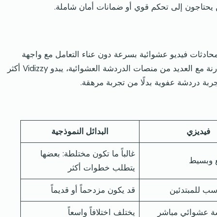
ن يحتاجون إلى تحكم قوي أو ضمانات أمان شاملة.
الانطلاق في محادثات فيديو عشوائية بسرعة دون عناء التعامل مع واجهة
معقدة. هذه البساطة هي إحدى أبرز نقاط قوته. بالمقارنة مع العديد من منصات الدردشة العشوائية، يبدو Vidizzy أكثر
ربة دردشة عفوية بدلًا من تجربة مرهقة.
فيديزي
البدائل النموذجية
غالباً ما تكون مختلطة: بعضها
ع وبسيط
يتطلب خطوات أكثر
ب للمبتدئين
قد يكون مزدحماً أو قديماً
ة عشوائي مباشر
يختلف اختلافاً واسعاً