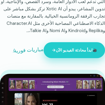
التي تدعم لعب الأدوار العامة، وسرد القصص، والإنتاجية، أو
تدوين المشاعر، يبدو أن Xotic AI تركز بشكل مباشر على
تجارب الرفقة الرومانسية الخيالية. بالمقارنة مع منصات
الذكاء الاصطناعي المصاحبة الأخرى مثل Character.AI
وReplika وKindroid وNomi AI وTalkie AI،...
مباريات فورية!
ابدأ محادثة الفيديو الآن