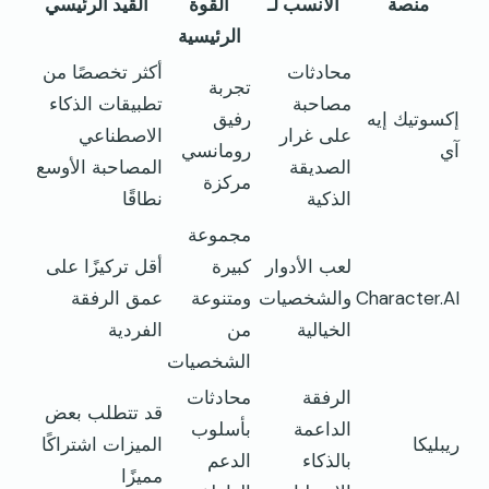
منصة
الأنسب لـ
القوة
القيد الرئيسي
الرئيسية
محادثات
أكثر تخصصًا من
تجربة
مصاحبة
تطبيقات الذكاء
إكسوتيك إيه
رفيق
على غرار
الاصطناعي
آي
رومانسي
الصديقة
المصاحبة الأوسع
مركزة
الذكية
نطاقًا
مجموعة
لعب الأدوار
كبيرة
أقل تركيزًا على
Character.AI
والشخصيات
ومتنوعة
عمق الرفقة
الخيالية
من
الفردية
الشخصيات
الرفقة
محادثات
قد تتطلب بعض
الداعمة
بأسلوب
ريبليكا
الميزات اشتراكًا
بالذكاء
الدعم
مميزًا