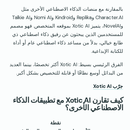
بالمقارنة مع منصات الذكاء الاصطناعي الأخرى مثل
Character.AI وReplika وKindroid وNomi AI وTalkie AI
وNovelAI، يتميز Xotic AI بموقعه المتخصص. فهو مصمم
للمستخدمين الذين يبحثون عن رفيق ذكاء اصطناعي ذي
طابع خيالي، بدلاً من مساعد ذكاء اصطناعي عام أو أداة
للكتابة الإبداعية.
الفرق الرئيسي بسيط: Xotic AI أكثر تخصصًا، بينما العديد
من البدائل أوسع نطاقًا أو قابلة للتخصيص بشكل أكبر.
جرّب Xotic AI
كيف تقارن Xotic AI مع تطبيقات الذكاء
الاصطناعي الأخرى؟
نقطة