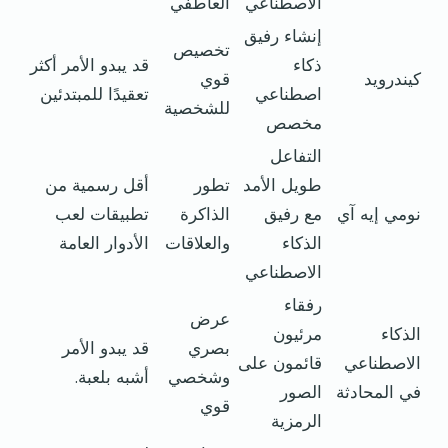
الاصطناعي
العاطفي
إنشاء رفيق
تخصيص
ذكاء
قد يبدو الأمر أكثر
كيندرويد
قوي
اصطناعي
تعقيدًا للمبتدئين
للشخصية
مخصص
التفاعل
طويل الأمد
تطور
أقل رسمية من
نومي إيه آي
مع رفيق
الذاكرة
تطبيقات لعب
الذكاء
والعلاقات
الأدوار العامة
الاصطناعي
رفقاء
عرض
الذكاء
مرئيون
بصري
قد يبدو الأمر
الاصطناعي
قائمون على
وشخصي
أشبه بلعبة.
في المحادثة
الصور
قوي
الرمزية