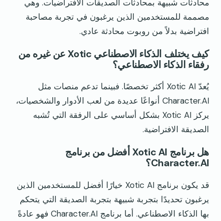
محادثات شبيهة بمحادثات الصديقات الافتراضيات. وهي
مصممة للمستخدمين الذين يرغبون في تجربة مصاحبة
افتراضية بدلاً من روبوت محادثة عادي.
كيف يختلف الذكاء الاصطناعي Xotic عن غيره من
رفقاء الذكاء الاصطناعي؟
يُعدّ Xotic AI أكثر تخصصًا. فبينما تدعم منصات مثل
Character.AI أنواعًا عديدة من لعب الأدوار والشخصيات،
يركز Xotic AI بشكل أساسي على الرفقة التي تُشبه
الصديقة الافتراضية.
هل برنامج Xotic AI أفضل من برنامج
Character.AI؟
قد يكون برنامج Xotic AI خيارًا أفضل للمستخدمين الذين
يرغبون تحديدًا بتجربة شبيهة بتجربة الصديقة التي يتحكم
بها الذكاء الاصطناعي. أما برنامج Character.AI فهو عادةً