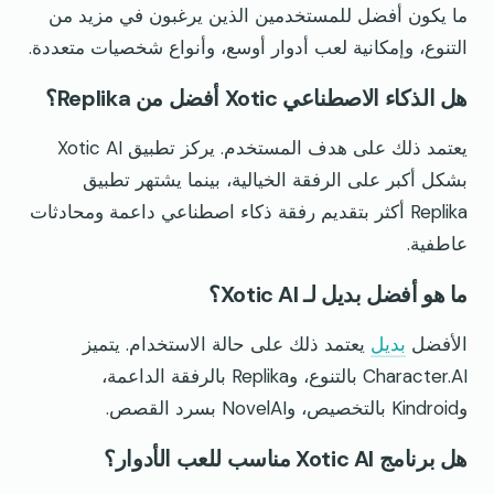
ما يكون أفضل للمستخدمين الذين يرغبون في مزيد من
التنوع، وإمكانية لعب أدوار أوسع، وأنواع شخصيات متعددة.
هل الذكاء الاصطناعي Xotic أفضل من Replika؟
يعتمد ذلك على هدف المستخدم. يركز تطبيق Xotic AI
بشكل أكبر على الرفقة الخيالية، بينما يشتهر تطبيق
Replika أكثر بتقديم رفقة ذكاء اصطناعي داعمة ومحادثات
عاطفية.
ما هو أفضل بديل لـ Xotic AI؟
الأفضل
بديل
يعتمد ذلك على حالة الاستخدام. يتميز
Character.AI بالتنوع، وReplika بالرفقة الداعمة،
وKindroid بالتخصيص، وNovelAI بسرد القصص.
هل برنامج Xotic AI مناسب للعب الأدوار؟