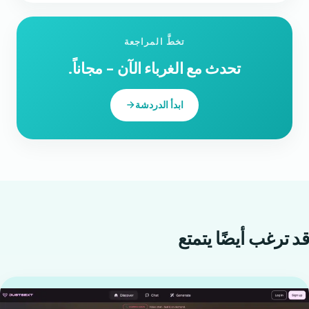
تخطَّ المراجعة
تحدث مع الغرباء الآن - مجاناً.
ابدأ الدردشة
قد ترغب أيضًا
يتمتع