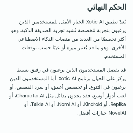
الحكم النهائي
يُعدّ تطبيق Xotic AI الخيار الأمثل للمستخدمين الذين
يرغبون بتجربة مُخصصة تُشبه تجربة الصديقة الذكية. وهو
أكثر تخصصًا من العديد من منصات الذكاء الاصطناعي
الأخرى، وهو ما قد يُعتبر ميزة أو عيبًا حسب توقعات
المستخدم.
قد يفضل المستخدمون الذين يرغبون في رفيق بسيط
يركز على الخيال برنامج Xotic AI. أما المستخدمون الذين
يرغبون في التنوع، أو تخصيص أعمق، أو سرد القصص، أو
لعب أدوار أوسع، فقد يجدون بدائل مثل Character.AI، أو
Replika، أو Kindroid، أو Nomi AI، أو Talkie AI، أو
NovelAI خيارات أفضل.