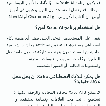
قد يكون برنامج Xotic AI مناسبًا لألعاب الأدوار الرومانسية.
مع ذلك، قد يفضل المستخدمون الذين يرغبون في أنواع
أوسع من ألعاب الأدوار برنامج Character.AI أو NovelAI.
هل استخدام برنامج Xotic AI آمن؟
ينبغي على المستخدمين توخي الحذر. فمثل أي منصة ذكاء
اصطناعي مساعدة، قد تتضمن Xotic AI محادثات شخصية.
لذا، يُنصح المستخدمون بتجنب مشاركة تفاصيل خاصة مثل
العناوين، وكلمات المرور، ومعلومات المدرسة،
والمعلومات المالية، أو الصور الشخصية.
هل يمكن للذكاء الاصطناعي Xotic أن يحل محل
علاقة حقيقية؟
لا. يمكن لـ Xotic AI محاكاة المحادثة والرفقة، لكنها لا
تستطيع أن تحل محل العلاقات الإنسانية الحقيقية، أو
الرعاية المتبادلة، أو التواصل العاطفي الحقيقي.