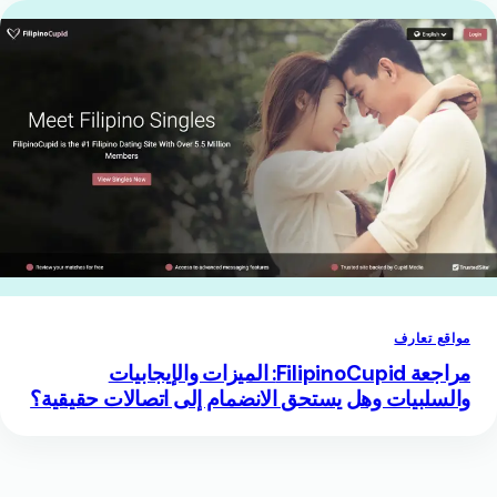
مواقع تعارف
مراجعة FilipinoCupid: الميزات والإيجابيات
والسلبيات وهل يستحق الانضمام إلى اتصالات حقيقية؟