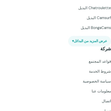
Chatroulette البديل
Camsurf البديل
BongaCams البديل
عرض المزيد من البدائل
▾
شركة
قواعد المجتمع
شروط الخدمة
سياسة الخصوصية
معلومات عنا
اتصال