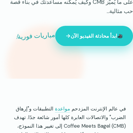
على ما يُميّز CMB وكيف يُمكنه مساعدتك في بناء قصة
حب مثالية...
مباريات فورية!
ابدأ محادثة الفيديو الآن
847 شخصًا غريبًا متصلون بالإنترنت الآن
في عالم الإنترنت المزدحم
مواعدة
التطبيقات و"إرهاق
الضرب" والاتصالات العابرة كلها أمور شائعة جدًا. تهدف
Coffee Meets Bagel (CMB) إلى تغيير هذا النموذج،