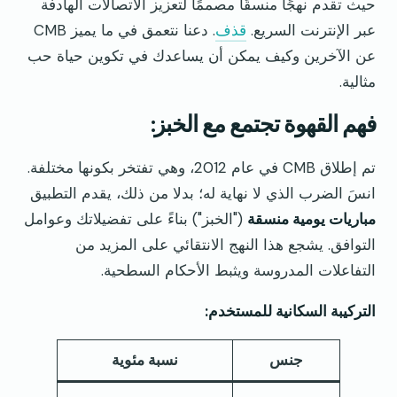
حيث تقدم نهجًا منسقًا مصممًا لتعزيز الاتصالات الهادفة
عبر الإنترنت السريع.
قذف
. دعنا نتعمق في ما يميز CMB
عن الآخرين وكيف يمكن أن يساعدك في تكوين حياة حب
مثالية.
فهم القهوة تجتمع مع الخبز:
تم إطلاق CMB في عام 2012، وهي تفتخر بكونها مختلفة.
انسَ الضرب الذي لا نهاية له؛ بدلا من ذلك، يقدم التطبيق
مباريات يومية منسقة
("الخبز") بناءً على تفضيلاتك وعوامل
التوافق. يشجع هذا النهج الانتقائي على المزيد من
التفاعلات المدروسة ويثبط الأحكام السطحية.
التركيبة السكانية للمستخدم:
جنس
نسبة مئوية