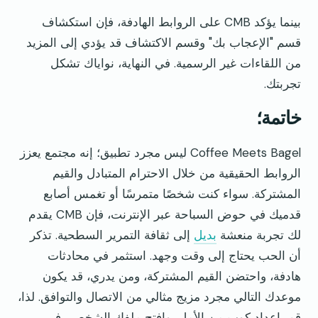
بينما يؤكد CMB على الروابط الهادفة، فإن استكشاف
قسم "الإعجاب بك" وقسم الاكتشاف قد يؤدي إلى المزيد
من اللقاءات غير الرسمية. في النهاية، نواياك تشكل
تجربتك.
خاتمة؛
Coffee Meets Bagel ليس مجرد تطبيق؛ إنه مجتمع يعزز
الروابط الحقيقية من خلال الاحترام المتبادل والقيم
المشتركة. سواء كنت شخصًا متمرسًا أو تغمس أصابع
قدميك في حوض السباحة عبر الإنترنت، فإن CMB يقدم
لك تجربة منعشة
بديل
إلى ثقافة التمرير السطحية. تذكر
أن الحب يحتاج إلى وقت وجهد. استثمر في محادثات
هادفة، واحتضن القيم المشتركة، ومن يدري، قد يكون
موعدك التالي مجرد مزيج مثالي من الاتصال والتوافق. لذا،
قم بإعداد كوب من الأمل، وافتح ملفك الشخصي في