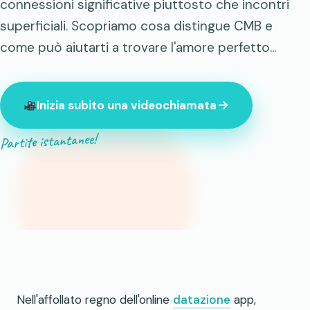
connessioni significative piuttosto che incontri
superficiali. Scopriamo cosa distingue CMB e
come può aiutarti a trovare l'amore perfetto...
Inizia subito una videochiamata
Partite istantanee!
847 sconosciuti online in questo momento
Nell'affollato regno dell'online
datazione
app,