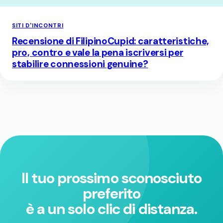
SITI D'INCONTRI
Recensione di FilipinoCupid: caratteristiche,
pro, contro e vale la pena iscriversi per
stabilire connessioni genuine?
Il tuo prossimo sconosciuto
preferito
è a un solo clic di distanza.