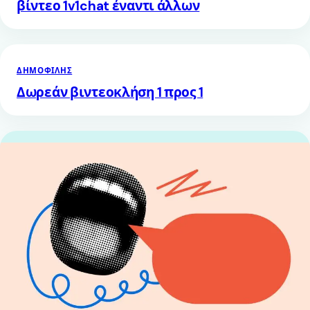
βίντεο 1v1chat έναντι άλλων
ΔΗΜΟΦΙΛΉΣ
Δωρεάν βιντεοκλήση 1 προς 1