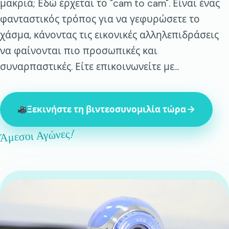
μακριά; Εδώ έρχεται το "cam to cam". Είναι ένας
φανταστικός τρόπος για να γεφυρώσετε το
χάσμα, κάνοντας τις εικονικές αλληλεπιδράσεις
να φαίνονται πιο προσωπικές και
συναρπαστικές. Είτε επικοινωνείτε με...
Ξεκινήστε τη βιντεοσυνομιλία τώρα
Άμεσοι Αγώνες!