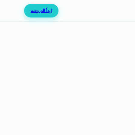
ابدأ الدردشة