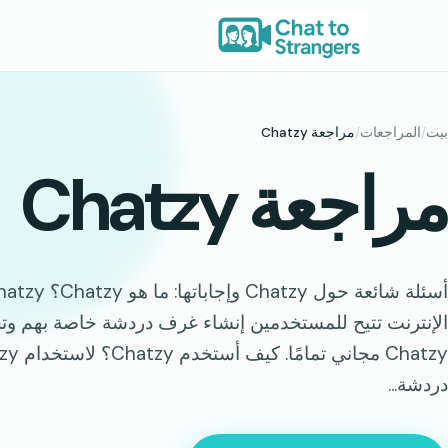
خطى
لى
لمحتوى
بيت
/
المراجعات
/
مراجعة Chatzy
مراجعة Chatzy
دردشة...