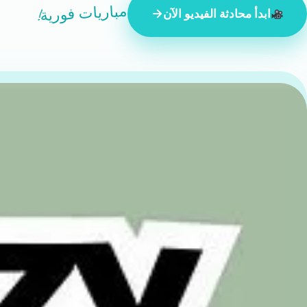
مباريات فورية!
ابدأ محادثة الفيديو الآن