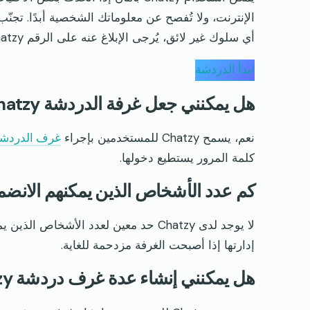
الإنترنت، ولا تُفصح عن معلوماتك الشخصية أبدًا. تج
أي سلوك غير لائق، يُرجى الإبلاغ عنه على الرقم Chatzy.
ابدأ الدردشة
هل يمكنني جعل غرفة الدردشة Chatzy الخاصة بي خاصة؟
نعم، يسمح Chatzy للمستخدمين بإجراء
غرف الدردش
كلمة المرور يستطيع دخولها.
كم عدد الأشخاص الذين يمكنهم الانضمام إل
لا يوجد لدى Chatzy حد معين لعدد الأش
إدارتها إذا أصبحت الغرفة مزدحمة للغاية.
هل يمكنني إنشاء عدة غرف دردشة Chatzy؟