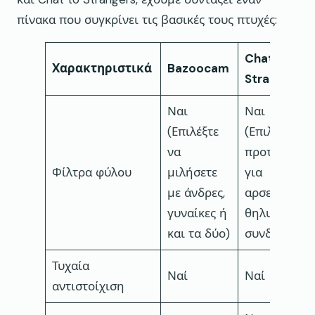
πίνακα που συγκρίνει τις βασικές τους πτυχές:
Chat to
Χαρακτηριστικά
Bazoocam
Strangers
Ναι
Ναι
(Επιλέξτε
(Επιλέξτε
να
προτιμήσεις
Φίλτρα φύλου
μιλήσετε
για
με άνδρες,
αρσενικές ή
γυναίκες ή
θηλυκές
και τα δύο)
συνδέσεις)
Τυχαία
Ναί
Ναί
αντιστοίχιση