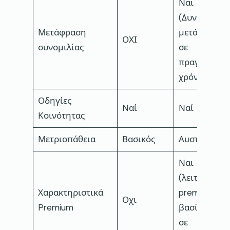
Ναι
(Δυνατότητε
Μετάφραση
μετάφρασης
ΟΧΙ
συνομιλίας
σε
πραγματικό
χρόνο)
Οδηγίες
Ναί
Ναί
Κοινότητας
Μετριοπάθεια
Βασικός
Αυστηρός
Ναι
(λειτουργίες
Χαρακτηριστικά
premium πο
Οχι
Premium
βασίζονται
σε