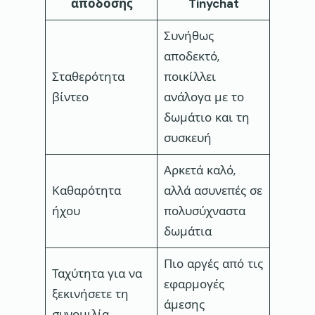
απόδοσης
Tinychat
Συνήθως
αποδεκτό,
Σταθερότητα
ποικίλλει
βίντεο
ανάλογα με το
δωμάτιο και τη
συσκευή
Αρκετά καλό,
Καθαρότητα
αλλά ασυνεπές σε
ήχου
πολυσύχναστα
δωμάτια
Πιο αργές από τις
Ταχύτητα για να
εφαρμογές
ξεκινήσετε τη
άμεσης
συνομιλία