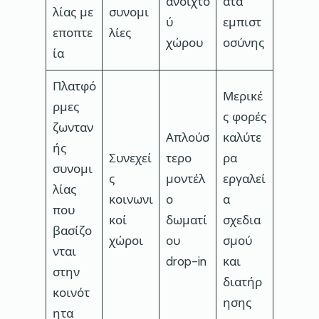
ανοιχτο
ατα
λίας με
συνομι
ύ
εμπιστ
εποπτε
λίες
χώρου
οσύνης
ία
Πλατφό
Μερικέ
ρμες
ς φορές
ζωνταν
Απλούσ
καλύτε
ής
Συνεχεί
τερο
ρα
συνομι
ς
μοντέλ
εργαλεί
λίας
κοινωνι
ο
α
που
κοί
δωματί
σχεδια
βασίζο
χώροι
ου
σμού
νται
drop-in
και
στην
διατήρ
κοινότ
ησης
ητα