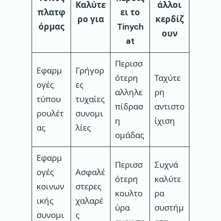
Καλύτε
άλλοι
πλατφ
ει το
ρο για
κερδίζ
όρμας
Tinych
ουν
at
Περισσ
Εφαρμ
Γρήγορ
ότερη
Ταχύτε
ογές
ες
αλληλε
ρη
τύπου
τυχαίες
πίδρασ
αντιστο
ρουλέτ
συνομι
η
ίχιση
ας
λίες
ομάδας
Εφαρμ
Περισσ
Συχνά
ογές
Ασφαλέ
ότερη
καλύτε
κοινων
στερες
κουλτο
ρα
ικής
χαλαρέ
ύρα
συστήμ
συνομι
ς