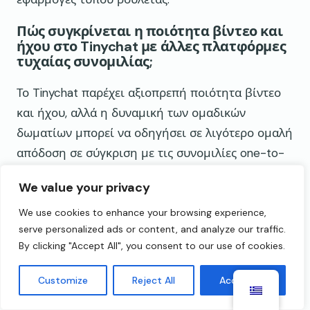
Πώς συγκρίνεται η ποιότητα βίντεο και
ήχου στο Tinychat με άλλες πλατφόρμες
τυχαίας συνομιλίας;
Το Tinychat παρέχει αξιοπρεπή ποιότητα βίντεο
και ήχου, αλλά η δυναμική των ομαδικών
δωματίων μπορεί να οδηγήσει σε λιγότερο ομαλή
απόδοση σε σύγκριση με τις συνομιλίες one-to-
one που εστιάζουν το εύρος ζώνης σε μία μόνο
We value your privacy
σύνδεση.
We use cookies to enhance your browsing experience,
Μπορεί η διεπαφή και η εμπειρία για
serve personalized ads or content, and analyze our traffic.
κινητά του Tinychat να ανταγωνιστούν
By clicking "Accept All", you consent to our use of cookies.
τις νεότερες εφαρμογές τυχαίας
συνομιλίας;
Customize
Reject All
Accept All
Η διεπαφή του Tinychat μπορεί να φαίνεται