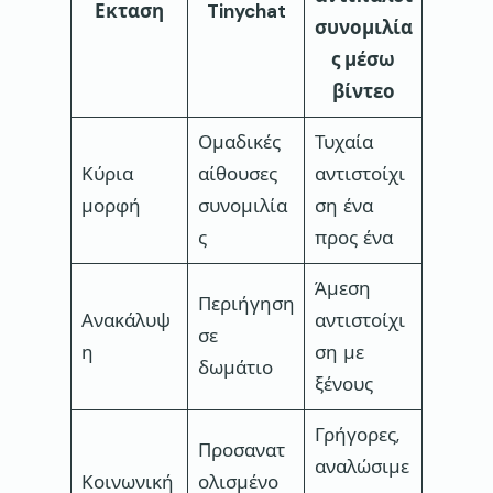
Εκταση
Tinychat
συνομιλία
ς μέσω
βίντεο
Ομαδικές
Τυχαία
Κύρια
αίθουσες
αντιστοίχι
μορφή
συνομιλία
ση ένα
ς
προς ένα
Άμεση
Περιήγηση
Ανακάλυψ
αντιστοίχι
σε
η
ση με
δωμάτιο
ξένους
Γρήγορες,
Προσανατ
αναλώσιμε
Κοινωνική
ολισμένο