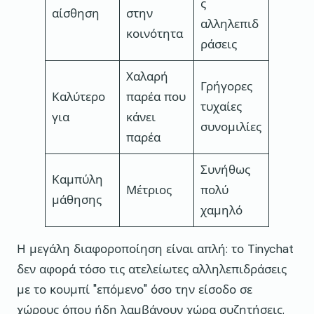
ς
αίσθηση
στην
αλληλεπιδ
κοινότητα
ράσεις
Χαλαρή
Γρήγορες
Καλύτερο
παρέα που
τυχαίες
για
κάνει
συνομιλίες
παρέα
Συνήθως
Καμπύλη
Μέτριος
πολύ
μάθησης
χαμηλό
Η μεγάλη διαφοροποίηση είναι απλή: το Tinychat
δεν αφορά τόσο τις ατελείωτες αλληλεπιδράσεις
με το κουμπί "επόμενο" όσο την είσοδο σε
χώρους όπου ήδη λαμβάνουν χώρα συζητήσεις.