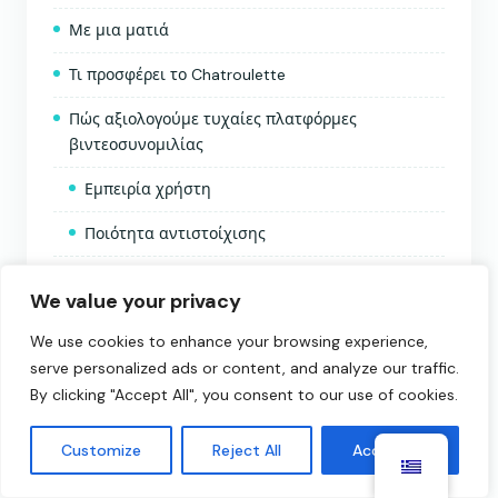
Με μια ματιά
Τι προσφέρει το Chatroulette
Πώς αξιολογούμε τυχαίες πλατφόρμες
βιντεοσυνομιλίας
Εμπειρία χρήστη
Ποιότητα αντιστοίχισης
Ασφάλεια και μετριοπάθεια
We value your privacy
Απόρρητο και προβλήματα λογαριασμού
We use cookies to enhance your browsing experience,
Αξία διατήρησης
serve personalized ads or content, and analyze our traffic.
By clicking "Accept All", you consent to our use of cookies.
Δυνατά και αδύνατα σημεία του Chatroulette
Customize
Reject All
Accept All
Δυνατά σημεία