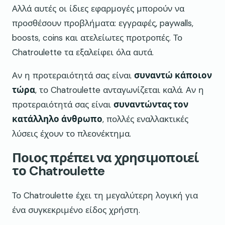
Αλλά αυτές οι ίδιες εφαρμογές μπορούν να
προσθέσουν προβλήματα: εγγραφές, paywalls,
boosts, coins και ατελείωτες προτροπές. Το
Chatroulette τα εξαλείφει όλα αυτά.
Αν η προτεραιότητά σας είναι
συναντώ κάποιον
τώρα
, το Chatroulette ανταγωνίζεται καλά. Αν η
προτεραιότητά σας είναι
συναντώντας τον
κατάλληλο άνθρωπο
, πολλές εναλλακτικές
λύσεις έχουν το πλεονέκτημα.
Ποιος πρέπει να χρησιμοποιεί
το Chatroulette
Το Chatroulette έχει τη μεγαλύτερη λογική για
ένα συγκεκριμένο είδος χρήστη.