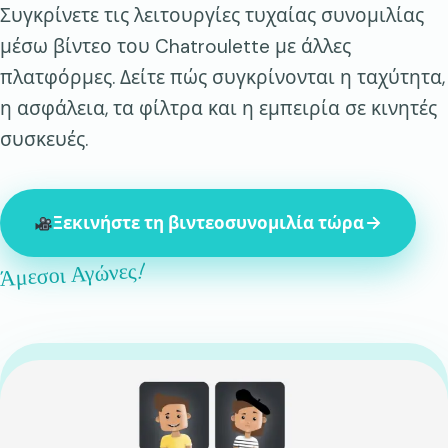
Συγκρίνετε τις λειτουργίες τυχαίας συνομιλίας
μέσω βίντεο του Chatroulette με άλλες
πλατφόρμες. Δείτε πώς συγκρίνονται η ταχύτητα,
η ασφάλεια, τα φίλτρα και η εμπειρία σε κινητές
συσκευές.
Ξεκινήστε τη βιντεοσυνομιλία τώρα
Άμεσοι Αγώνες!