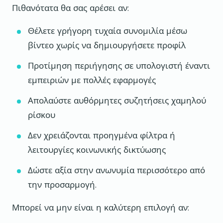
Πιθανότατα θα σας αρέσει αν:
Θέλετε γρήγορη τυχαία συνομιλία μέσω
βίντεο χωρίς να δημιουργήσετε προφίλ
Προτίμηση περιήγησης σε υπολογιστή έναντι
εμπειριών με πολλές εφαρμογές
Απολαύστε αυθόρμητες συζητήσεις χαμηλού
ρίσκου
Δεν χρειάζονται προηγμένα φίλτρα ή
λειτουργίες κοινωνικής δικτύωσης
Δώστε αξία στην ανωνυμία περισσότερο από
την προσαρμογή.
Μπορεί να μην είναι η καλύτερη επιλογή αν: