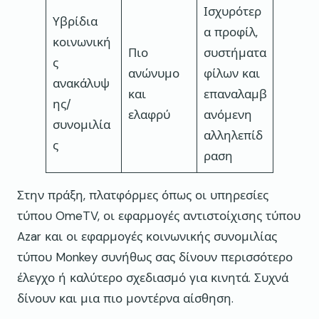
Ισχυρότερ
Υβρίδια
α προφίλ,
κοινωνική
Πιο
συστήματα
ς
ανώνυμο
φίλων και
ανακάλυψ
και
επαναλαμβ
ης/
ελαφρύ
ανόμενη
συνομιλία
αλληλεπίδ
ς
ραση
Στην πράξη, πλατφόρμες όπως οι υπηρεσίες
τύπου OmeTV, οι εφαρμογές αντιστοίχισης τύπου
Azar και οι εφαρμογές κοινωνικής συνομιλίας
τύπου Monkey συνήθως σας δίνουν περισσότερο
έλεγχο ή καλύτερο σχεδιασμό για κινητά. Συχνά
δίνουν και μια πιο μοντέρνα αίσθηση.