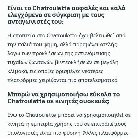
Είναι το Chatroulette ασφαλές και καλά
ελεγχόμενο σε σύγκριση με τους
ανταγωνιστές του;
Η εποπτεία στο Chatroulette έχει βελτιωθεί από
την παλιά του φήμη, αλλά παραμένει ατελής
λόγω των προκλήσεων της αστυνόμευσης
τυχαίων ζωντανών βιντεοκλήσεων σε μεγάλη
κλίμακα, τις οποίες ορισμένες νεότερες
πλατφόρμες χειρίζονται πιο αποτελεσματικά.
Μπορώ να χρησιμοποιήσω εύκολα το
Chatroulette σε κινητές συσκευές;
Ενώ το Chatroulette μπορεί να χρησιμοποιηθεί σε
κινητά, η εμπειρία χρήσης του σε επιτραπέζιους
υπολογιστές είναι πιο φυσική. Άλλες πλατφόρμες