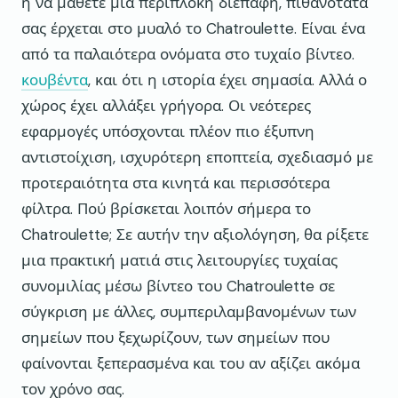
ή να μάθετε μια περίπλοκη διεπαφή, πιθανότατα
σας έρχεται στο μυαλό το Chatroulette. Είναι ένα
από τα παλαιότερα ονόματα στο τυχαίο βίντεο.
κουβέντα
, και ότι η ιστορία έχει σημασία. Αλλά ο
χώρος έχει αλλάξει γρήγορα. Οι νεότερες
εφαρμογές υπόσχονται πλέον πιο έξυπνη
αντιστοίχιση, ισχυρότερη εποπτεία, σχεδιασμό με
προτεραιότητα στα κινητά και περισσότερα
φίλτρα. Πού βρίσκεται λοιπόν σήμερα το
Chatroulette; Σε αυτήν την αξιολόγηση, θα ρίξετε
μια πρακτική ματιά στις λειτουργίες τυχαίας
συνομιλίας μέσω βίντεο του Chatroulette σε
σύγκριση με άλλες, συμπεριλαμβανομένων των
σημείων που ξεχωρίζουν, των σημείων που
φαίνονται ξεπερασμένα και του αν αξίζει ακόμα
τον χρόνο σας.