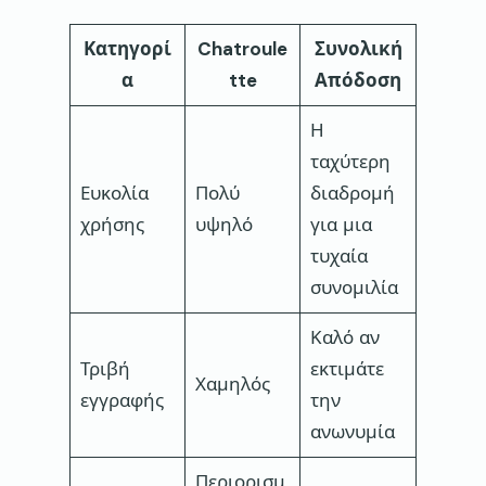
Κατηγορί
Chatroule
Συνολική
α
tte
Απόδοση
Η
ταχύτερη
Ευκολία
Πολύ
διαδρομή
χρήσης
υψηλό
για μια
τυχαία
συνομιλία
Καλό αν
Τριβή
εκτιμάτε
Χαμηλός
εγγραφής
την
ανωνυμία
Περιορισμ