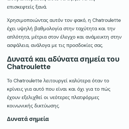
επισκεφτείς ξανά.
Χρησιμοποιώντας αυτόν τον φακό, η Chatroulette
έχει υψηλή βαθμολογία στην ταχύτητα και την
απλότητα, μέτρια στον έλεγχο και ανάμεικτη στην
ασφάλεια, ανάλογα με τις προσδοκίες σας.
Δυνατά και αδύνατα σημεία του
Chatroulette
Το Chatroulette λειτουργεί καλύτερα όταν το
κρίνεις για αυτό που είναι και όχι για το πώς
έχουν εξελιχθεί οι νεότερες πλατφόρμες
κοινωνικής δικτύωσης.
Δυνατά σημεία