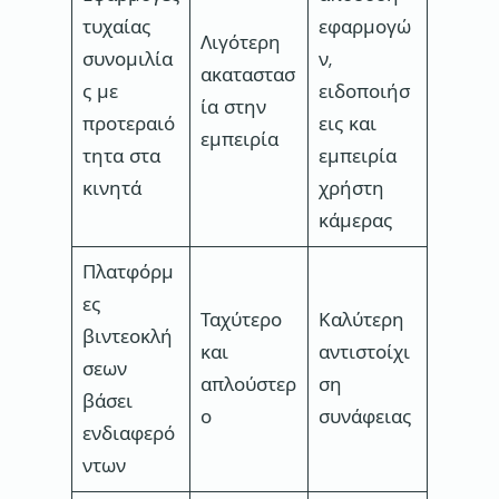
τυχαίας
εφαρμογώ
Λιγότερη
συνομιλία
ν,
ακαταστασ
ς με
ειδοποιήσ
ία στην
προτεραιό
εις και
εμπειρία
τητα στα
εμπειρία
κινητά
χρήστη
κάμερας
Πλατφόρμ
ες
Ταχύτερο
Καλύτερη
βιντεοκλή
και
αντιστοίχι
σεων
απλούστερ
ση
βάσει
ο
συνάφειας
ενδιαφερό
ντων