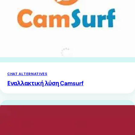
CHAT ALTERNATIVES
Εναλλακτική λύση Camsurf