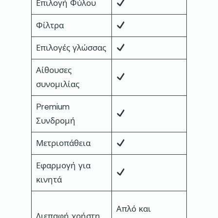
Επιλογή Φύλου
Φίλτρα
Επιλογές γλώσσας
Αίθουσες
συνομιλίας
Premium
Συνδρομή
Μετριοπάθεια
Εφαρμογή για
κινητά
Σύγχρο
Απλό και
Διεπαφή χρήστη
φιλικό