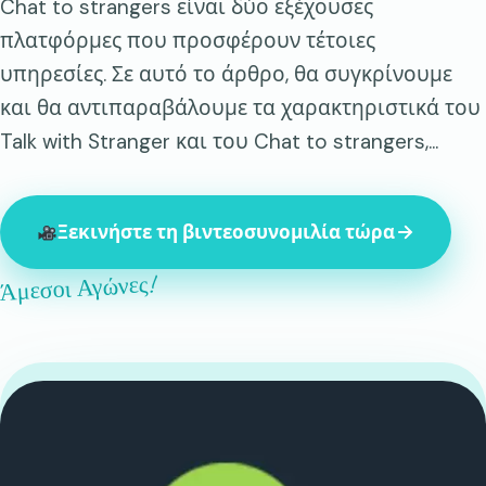
Chat to strangers είναι δύο εξέχουσες
πλατφόρμες που προσφέρουν τέτοιες
υπηρεσίες. Σε αυτό το άρθρο, θα συγκρίνουμε
και θα αντιπαραβάλουμε τα χαρακτηριστικά του
Talk with Stranger και του Chat to strangers,...
Ξεκινήστε τη βιντεοσυνομιλία τώρα
Άμεσοι Αγώνες!