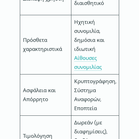
διαισθητικό
χρήστ
Ηχητική
συνομιλία,
Δώρα, 
Πρόσθετα
δημόσια και
Μάσκες
χαρακτηριστικά
ιδιωτική
χρήση
Αίθουσες
φωτογ
συνομιλίας
Κρυπτογράφηση,
Κρυπτ
Ασφάλεια και
Σύστημα
Σύστη
Απόρρητο
Αναφορών,
Αναφο
Εποπτεία
Εποπτε
Δωρεάν (με
Δωρεάν
διαφημίσεις),
διαφημ
Τιμολόγηση