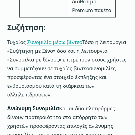
διαθέσιμα
διαθέσ
Premium πακέτα
Premi
Συζήτηση:
Τυχαίος
Συνομιλία μέσω βίντεο
Τόσο η λειτουργία
«Συζήτηση με Ξένο» όσο και η λειτουργία
«Συνομιλία με ξένους» επιτρέπουν στους χρήστες
να συμμετέχουν σε τυχαίες βιντεοσυνομιλίες,
προσφέροντας ένα στοιχείο έκπληξης και
ενθουσιασμού κατά τη διάρκεια των
αλληλεπιδράσεων.
Ανώνυμη Συνομιλία
Και οι δύο πλατφόρμες
δίνουν προτεραιότητα στο απόρρητο των
χρηστών προσφέροντας επιλογές ανώνυμης
συνομιλίας, επιτρέποντας στους χρήστες να