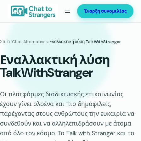
Μετάβαση
Έναρξη συνομιλίας
στο
περιεχόμενο
Σπίτι
/
Chat Alternatives
/
Εναλλακτική λύση TalkWithStranger
Εναλλακτική λύση
TalkWithStranger
Οι πλατφόρμες διαδικτυακής επικοινωνίας
έχουν γίνει ολοένα και πιο δημοφιλείς,
παρέχοντας στους ανθρώπους την ευκαιρία να
συνδεθούν και να αλληλεπιδράσουν με άτομα
από όλο τον κόσμο. Το Talk with Stranger και το